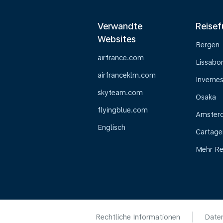
Verwandte
Reisef
Websites
Bergen
airfrance.com
Lissabo
airfranceklm.com
Inverne
skyteam.com
Osaka
flyingblue.com
Amster
Englisch
Cartage
Mehr Re
Rechtliche Informationen
Daten