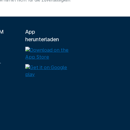
haftet nicht für die Zuverlässigkeit
LM
App
herunterladen
-