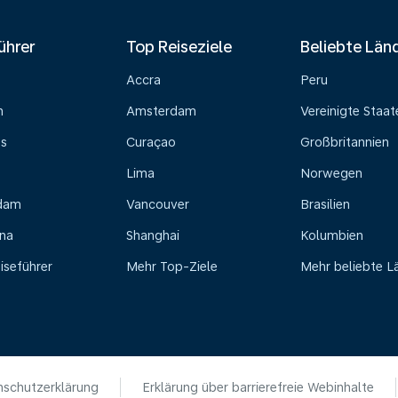
ührer
Top Reiseziele
Beliebte Län
Accra
Peru
n
Amsterdam
Vereinigte Staat
ss
Curaçao
Großbritannien
Lima
Norwegen
dam
Vancouver
Brasilien
na
Shanghai
Kolumbien
iseführer
Mehr Top-Ziele
Mehr beliebte L
schutzerklärung
Erklärung über barrierefreie Webinhalte