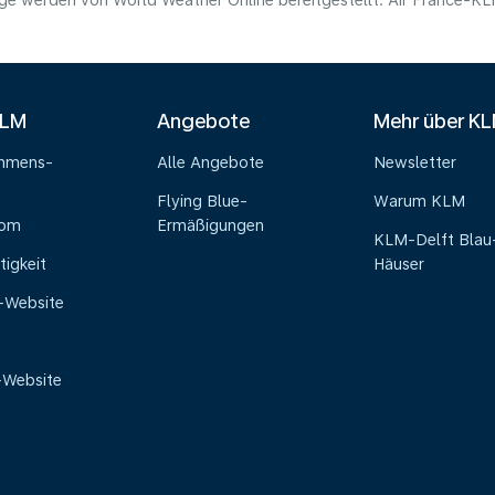
e werden von World Weather Online bereitgestellt. Air France-KLM 
KLM
Angebote
Mehr über K
ehmens-
Alle Angebote
Newsletter
Flying Blue-
Warum KLM
oom
Ermäßigungen
KLM-Delft Blau
tigkeit
Häuser
e-Website
-Website