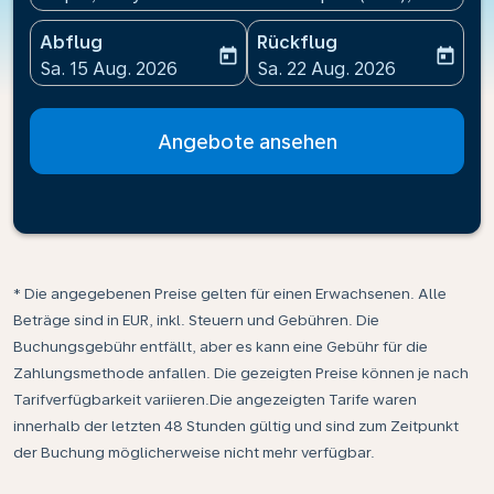
Abflug
Rückflug
today
today
fc-booking-departure-date-aria-label
fc-booking-return-date-ari
Sa. 15 Aug. 2026
Sa. 22 Aug. 2026
Angebote ansehen
* Die angegebenen Preise gelten für einen Erwachsenen. Alle
Beträge sind in EUR, inkl. Steuern und Gebühren. Die
Buchungsgebühr entfällt, aber es kann eine Gebühr für die
Zahlungsmethode anfallen. Die gezeigten Preise können je nach
Tarifverfügbarkeit variieren.Die angezeigten Tarife waren
innerhalb der letzten 48 Stunden gültig und sind zum Zeitpunkt
der Buchung möglicherweise nicht mehr verfügbar.