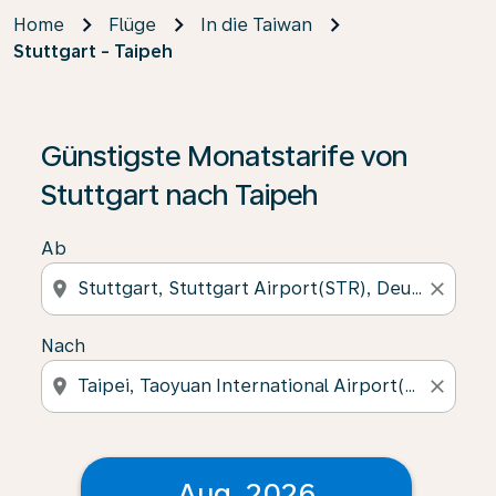
Home
Flüge
In die Taiwan
Stuttgart - Taipeh
Günstigste Monatstarife von
Stuttgart nach Taipeh
Ab
location_on
close
Nach
location_on
close
Aug. 2026