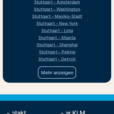
Stuttgart - Amsterdam
Stuttgart - Washington
Stuttgart - Mexiko-Stadt
Stuttgart - New York
Stuttgart - Lima
Stuttgart - Atlanta
Stuttgart - Shanghai
Stuttgart - Peking
Stuttgart - Detroit
Mehr anzeigen
Kontakt
Über KLM
keyboard_arrow_down
keyboard_arrow_down