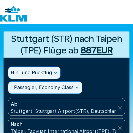

Stuttgart (STR) nach Taipeh
(TPE) Flüge ab
887EUR
Hin- und Rückflug
expand_more
1 Passagier, Economy Class
expand_more
Ab
close
Stuttgart, Stuttgart Airport(STR), Deutschland
Nach
close
Taipei, Taoyuan International Airport(TPE), Taiwan, 