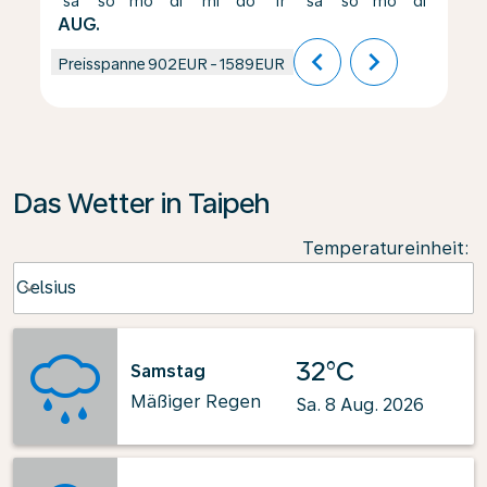
sa
so
mo
di
mi
do
fr
sa
so
mo
di
mi
AUG.
chevron_left
chevron_right
Preisspanne
902EUR
-
1589EUR
Das Wetter in Taipeh
Temperatureinheit
:
Weather unit option Celsius Selected
Celsius
keyboard_arrow_down
32°C
Samstag
Mäßiger Regen
Sa. 8 Aug. 2026