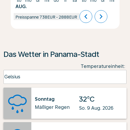
so
mo
di
mi
do
fr
sa
so
mo
di
mi
do
AUG.
chevron_left
chevron_right
Preisspanne
738EUR
-
2888EUR
Das Wetter in Panama-Stadt
Temperatureinheit
:
Weather unit option Celsius Selected
Celsius
keyboard_arrow_down
32°C
Sonntag
Mäßiger Regen
So. 9 Aug. 2026