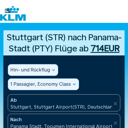

Stuttgart (STR) nach Panama-
Stadt (PTY) Flüge ab
714EUR
Hin- und Rückflug
expand_more
1 Passagier, Economy Class
expand_more
Ab
close
Stuttgart, Stuttgart Airport(STR), Deutschland
Nach
close
Panama Stadt, Tocumen International Airport(PTY)