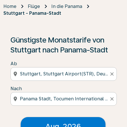
Home
Flüge
In die Panama
Stuttgart - Panama-Stadt
Günstigste Monatstarife von
Stuttgart nach Panama-Stadt
Ab
location_on
close
Nach
location_on
close
Aug. 2026