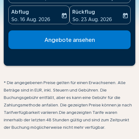
Abflug
Rückflug
today
today
fc-booking-departure-date-aria-label
fc-booking-return-date-ari
So. 16 Aug. 2026
So. 23 Aug. 2026
Angebote ansehen
* Die angegebenen Preise gelten für einen Erwachsenen. Alle
Beträge sind in EUR, inkl. Steuern und Gebühren. Die
Buchungsgebühr entfällt, aber es kann eine Gebühr für die
Zahlungsmethode anfallen. Die gezeigten Preise können je nach
Tarifverfügbarkeit variieren.Die angezeigten Tarife waren
innerhalb der letzten 48 Stunden gültig und sind zum Zeitpunkt
der Buchung möglicherweise nicht mehr verfügbar.