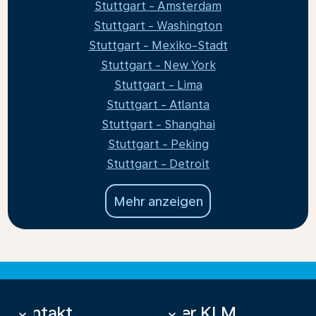
Stuttgart - Amsterdam
Stuttgart - Washington
Stuttgart - Mexiko-Stadt
Stuttgart - New York
Stuttgart - Lima
Stuttgart - Atlanta
Stuttgart - Shanghai
Stuttgart - Peking
Stuttgart - Detroit
Mehr anzeigen
Kontakt
Über KLM
keyboard_arrow_down
keyboard_arrow_down