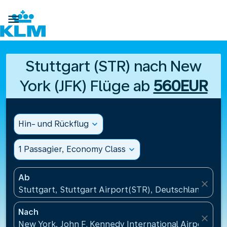

Stuttgart (STR) nach New
York (JFK) Flüge ab
560EUR
Hin- und Rückflug
expand_more
1 Passagier, Economy Class
expand_more
Ab
close
Stuttgart, Stuttgart Airport(STR), Deutschland
Nach
close
New York, John F. Kennedy International Airport(JFK