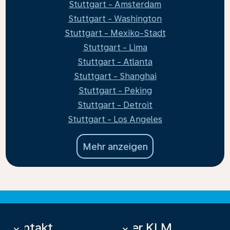
Stuttgart - Amsterdam
Stuttgart - Washington
Stuttgart - Mexiko-Stadt
Stuttgart - Lima
Stuttgart - Atlanta
Stuttgart - Shanghai
Stuttgart - Peking
Stuttgart - Detroit
Stuttgart - Los Angeles
Mehr anzeigen
Kontakt
Über KLM
keyboard_arrow_down
keyboard_arrow_down