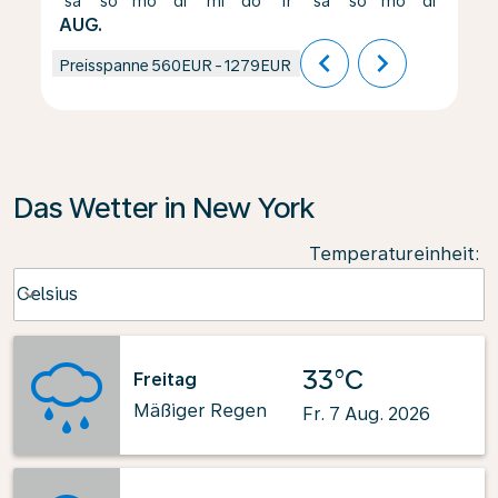
sa
so
mo
di
mi
do
fr
sa
so
mo
di
mi
AUG.
chevron_left
chevron_right
Preisspanne
560EUR
-
1279EUR
Das Wetter in New York
Temperatureinheit
:
Weather unit option Celsius Selected
Celsius
keyboard_arrow_down
33°C
Freitag
Mäßiger Regen
Fr. 7 Aug. 2026