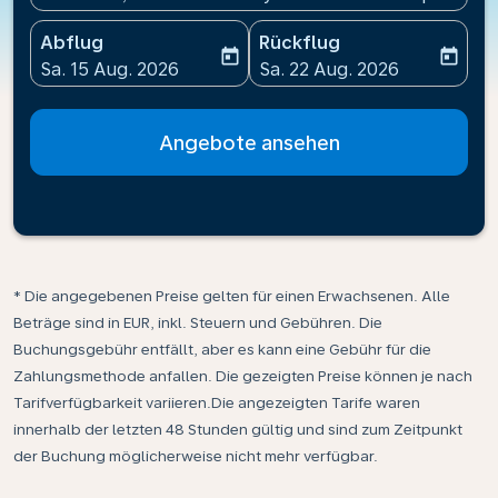
Abflug
Rückflug
today
today
fc-booking-departure-date-aria-label
fc-booking-return-date-ari
Sa. 15 Aug. 2026
Sa. 22 Aug. 2026
Angebote ansehen
* Die angegebenen Preise gelten für einen Erwachsenen. Alle
Beträge sind in EUR, inkl. Steuern und Gebühren. Die
Buchungsgebühr entfällt, aber es kann eine Gebühr für die
Zahlungsmethode anfallen. Die gezeigten Preise können je nach
Tarifverfügbarkeit variieren.Die angezeigten Tarife waren
innerhalb der letzten 48 Stunden gültig und sind zum Zeitpunkt
der Buchung möglicherweise nicht mehr verfügbar.