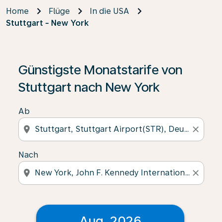
Home
Flüge
In die USA
Stuttgart - New York
Günstigste Monatstarife von
Stuttgart nach New York
Ab
location_on
close
Nach
location_on
close
Aug. 2026