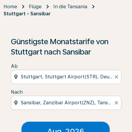
Home
Flüge
In die Tansania
Stuttgart - Sansibar
Günstigste Monatstarife von
Stuttgart nach Sansibar
Ab
location_on
close
Nach
location_on
close
Aug. 2026