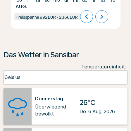
do
fr
sa
so
mo
di
mi
do
fr
sa
so
mo
AUG.
chevron_left
chevron_right
Preisspanne
892EUR
-
2366EUR
Das Wetter in Sansibar
Temperatureinheit
:
Weather unit option Celsius Selected
Celsius
keyboard_arrow_down
Donnerstag
26°C
Überwiegend
Do. 6 Aug. 2026
bewölkt