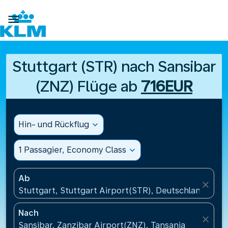

Stuttgart (STR) nach Sansibar
(ZNZ) Flüge ab
716EUR
Hin- und Rückflug
expand_more
1 Passagier, Economy Class
expand_more
Ab
close
Stuttgart, Stuttgart Airport(STR), Deutschland
Nach
close
Sansibar, Zanzibar Airport(ZNZ), Tansania