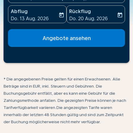
Abflug
Rückflug
today
today
fc-booking-departure-date-aria-label
fc-booking-return-date-ari
Do. 13 Aug. 2026
Do. 20 Aug. 2026
Angebote ansehen
* Die angegebenen Preise gelten für einen Erwachsenen. Alle
Beträge sind in EUR, inkl. Steuern und Gebühren. Die
Buchungsgebühr entfällt, aber es kann eine Gebühr für die
Zahlungsmethode anfallen. Die gezeigten Preise können je nach
Tarifverfügbarkeit variieren.Die angezeigten Tarife waren
innerhalb der letzten 48 Stunden gültig und sind zum Zeitpunkt
der Buchung möglicherweise nicht mehr verfügbar.