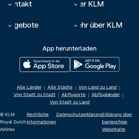
Kontakt
Über KLM
keyboard_arrow_down
keyboard_arrow_down
Angebote
Mehr über KLM
keyboard_arrow_down
keyboard_arrow_down
App herunterladen
Alle Länder
Alle Städte
Von Land zu Land
|
|
|
Von Stadt zu Stadt
Abflugorte
Abflugländer
|
|
|
Von Stadt zu Land
© KLM
Rechtliche
Datenschutzerklärung
Erklärung über
Royal Dutch
Informationen
barrierefreie
Airlines
Webinhalte