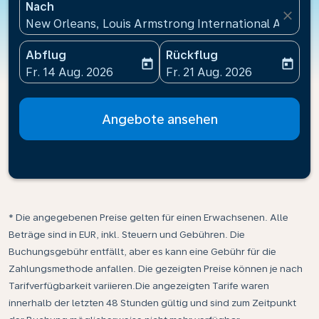
Nach
close
New Orleans, Louis Armstrong International Airport
Abflug
Rückflug
today
today
fc-booking-departure-date-aria-label
fc-booking-return-date-ari
Fr. 14 Aug. 2026
Fr. 21 Aug. 2026
Angebote ansehen
* Die angegebenen Preise gelten für einen Erwachsenen. Alle
Beträge sind in EUR, inkl. Steuern und Gebühren. Die
Buchungsgebühr entfällt, aber es kann eine Gebühr für die
Zahlungsmethode anfallen. Die gezeigten Preise können je nach
Tarifverfügbarkeit variieren.Die angezeigten Tarife waren
innerhalb der letzten 48 Stunden gültig und sind zum Zeitpunkt