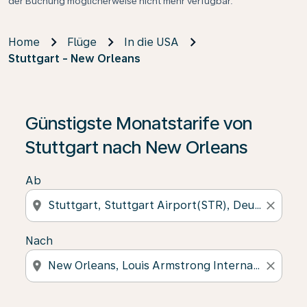
der Buchung möglicherweise nicht mehr verfügbar.
Home
Flüge
In die USA
Stuttgart - New Orleans
Günstigste Monatstarife von
Stuttgart nach New Orleans
Ab
location_on
close
Nach
location_on
close