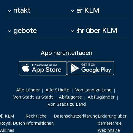
Kontakt
Über KLM
keyboard_arrow_down
keyboard_arrow_down
Angebote
Mehr über KLM
keyboard_arrow_down
keyboard_arrow_down
App herunterladen
Alle Länder
Alle Städte
Von Land zu Land
|
|
|
Von Stadt zu Stadt
Abflugorte
Abflugländer
|
|
|
Von Stadt zu Land
© KLM
Rechtliche
Datenschutzerklärung
Erklärung über
Royal Dutch
Informationen
barrierefreie
Airlines
Webinhalte