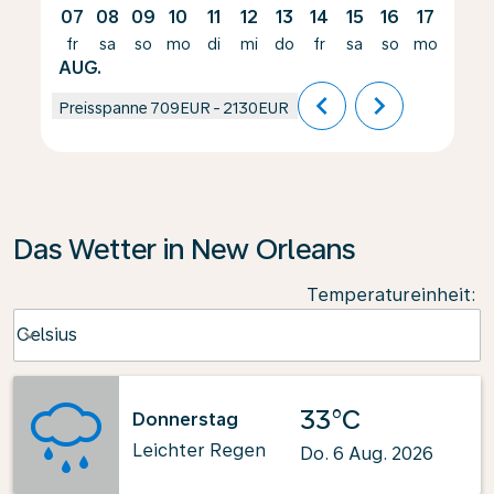
07
08
09
10
11
12
13
14
15
16
17
18
fr
sa
so
mo
di
mi
do
fr
sa
so
mo
di
AUG.
chevron_left
chevron_right
Preisspanne
709EUR
-
2130EUR
Das Wetter in New Orleans
Temperatureinheit
:
Weather unit option Celsius Selected
Celsius
keyboard_arrow_down
33°C
Donnerstag
Leichter Regen
Do. 6 Aug. 2026