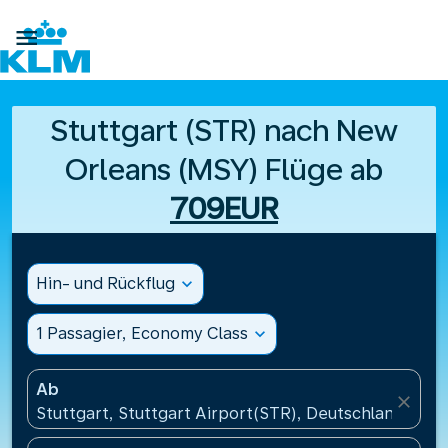

Stuttgart (STR) nach New
Orleans (MSY) Flüge ab
709EUR
Hin- und Rückflug
expand_more
1 Passagier, Economy Class
expand_more
Ab
close
Stuttgart, Stuttgart Airport(STR), Deutschland