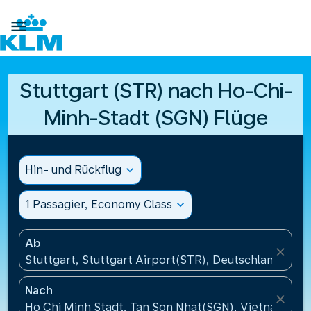

Stuttgart (STR) nach Ho-Chi-
Minh-Stadt (SGN) Flüge
Hin- und Rückflug
expand_more
1 Passagier, Economy Class
expand_more
Ab
close
Stuttgart, Stuttgart Airport(STR), Deutschland
Nach
close
Ho Chi Minh Stadt, Tan Son Nhat(SGN), Vietnam