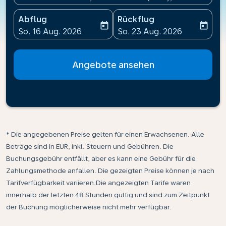
Abflug
Rückflug
today
today
fc-booking-departure-date-aria-label
fc-booking-return-date-ari
So. 16 Aug. 2026
So. 23 Aug. 2026
Angebote ansehen
* Die angegebenen Preise gelten für einen Erwachsenen. Alle
Beträge sind in EUR, inkl. Steuern und Gebühren. Die
Buchungsgebühr entfällt, aber es kann eine Gebühr für die
Zahlungsmethode anfallen. Die gezeigten Preise können je nach
Tarifverfügbarkeit variieren.Die angezeigten Tarife waren
innerhalb der letzten 48 Stunden gültig und sind zum Zeitpunkt
der Buchung möglicherweise nicht mehr verfügbar.