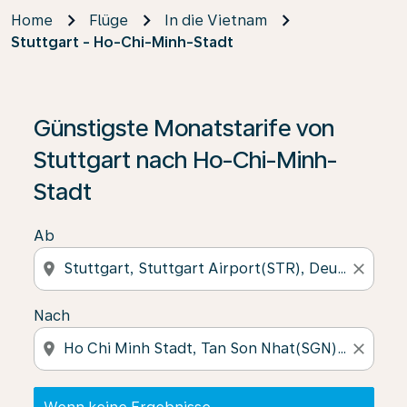
Home
Flüge
In die Vietnam
Stuttgart - Ho-Chi-Minh-Stadt
Wenn keine Ergebnisse gefunden wurden, klicken Sie 
Günstigste Monatstarife von
Stuttgart nach Ho-Chi-Minh-
Stadt
Ab
location_on
close
Nach
location_on
close