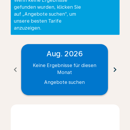
Wenn keine Ergebnisse
gefunden wurden, klicken Sie
auf „Angebote suchen“, um
unsere besten Tarife
anzuzeigen.
Aug. 2026
Keine Ergebnisse für diesen
Ke
chevron_left
chevron_right
Monat
Angebote suchen
Displaying fares for August-2026