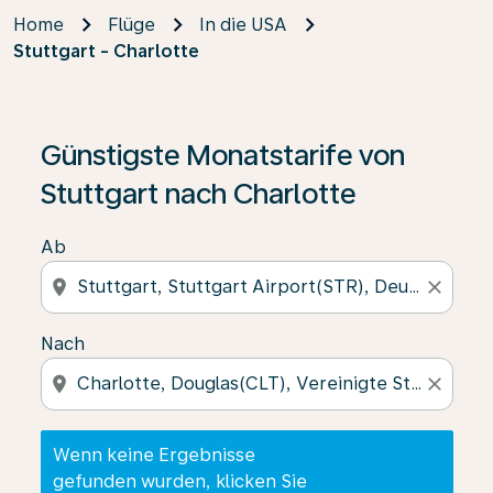
Home
Flüge
In die USA
Stuttgart - Charlotte
Wenn keine Ergebnisse gefunden wurden, klicken Sie 
Günstigste Monatstarife von
Stuttgart nach Charlotte
Ab
location_on
close
Nach
location_on
close
Wenn keine Ergebnisse
gefunden wurden, klicken Sie