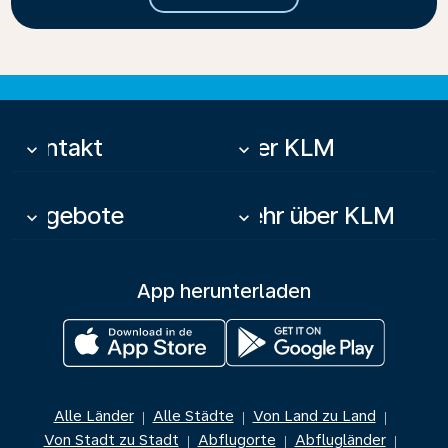
Kontakt
Über KLM
keyboard_arrow_down
keyboard_arrow_down
Angebote
Mehr über KLM
keyboard_arrow_down
keyboard_arrow_down
App herunterladen
Alle Länder
Alle Städte
Von Land zu Land
|
|
|
Von Stadt zu Stadt
Abflugorte
Abflugländer
|
|
|