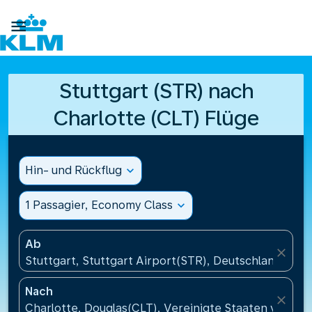

Stuttgart (STR) nach
Charlotte (CLT) Flüge
Hin- und Rückflug
expand_more
1 Passagier, Economy Class
expand_more
Ab
close
Stuttgart, Stuttgart Airport(STR), Deutschland
Nach
close
Charlotte, Douglas(CLT), Vereinigte Staaten von Am