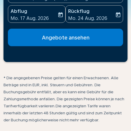
Abflug
Rückflug
today
today
fc-booking-departure-date-aria-label
fc-booking-return-date-ari
Mo. 17 Aug. 2026
Mo. 24 Aug. 2026
Angebote ansehen
* Die angegebenen Preise gelten für einen Erwachsenen. Alle
Beträge sind in EUR, inkl. Steuern und Gebühren. Die
Buchungsgebühr entfällt, aber es kann eine Gebühr für die
Zahlungsmethode anfallen. Die gezeigten Preise können je nach
Tarifverfügbarkeit variieren.Die angezeigten Tarife waren
innerhalb der letzten 48 Stunden gültig und sind zum Zeitpunkt
der Buchung möglicherweise nicht mehr verfügbar.