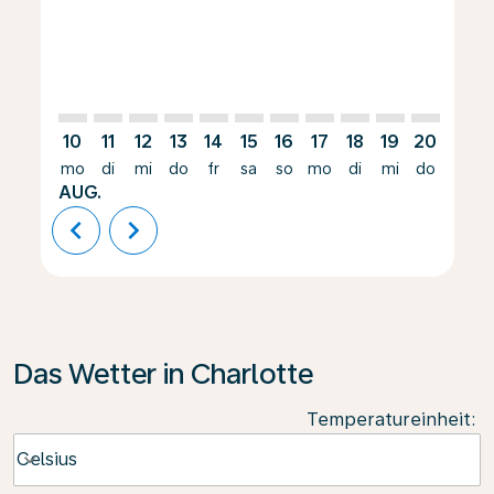
10
11
12
13
14
15
16
17
18
19
20
21
mo
di
mi
do
fr
sa
so
mo
di
mi
do
fr
AUG.
chevron_left
chevron_right
Das Wetter in Charlotte
Temperatureinheit
:
Weather unit option Celsius Selected
Celsius
keyboard_arrow_down