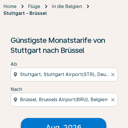
Home
Flüge
In die Belgien
Stuttgart - Brüssel
Günstigste Monatstarife von
Stuttgart nach Brüssel
Ab
location_on
close
Nach
location_on
close
Aug. 2026