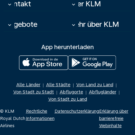
Kontakt
Über KLM
keyboard_arrow_down
keyboard_arrow_down
Angebote
Mehr über KLM
keyboard_arrow_down
keyboard_arrow_down
App herunterladen
Alle Länder
Alle Städte
Von Land zu Land
|
|
|
Von Stadt zu Stadt
Abflugorte
Abflugländer
|
|
|
Von Stadt zu Land
© KLM
Rechtliche
Datenschutzerklärung
Erklärung über
Royal Dutch
Informationen
barrierefreie
Airlines
Webinhalte