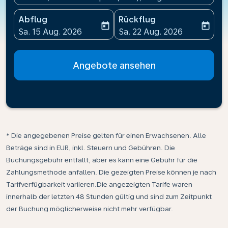
Abflug
Rückflug
today
today
fc-booking-departure-date-aria-label
fc-booking-return-date-ari
Sa. 15 Aug. 2026
Sa. 22 Aug. 2026
Angebote ansehen
* Die angegebenen Preise gelten für einen Erwachsenen. Alle
Beträge sind in EUR, inkl. Steuern und Gebühren. Die
Buchungsgebühr entfällt, aber es kann eine Gebühr für die
Zahlungsmethode anfallen. Die gezeigten Preise können je nach
Tarifverfügbarkeit variieren.Die angezeigten Tarife waren
innerhalb der letzten 48 Stunden gültig und sind zum Zeitpunkt
der Buchung möglicherweise nicht mehr verfügbar.