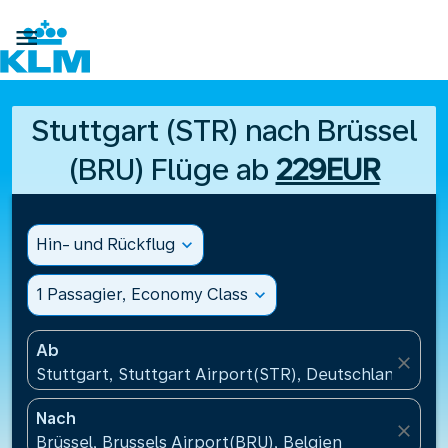

Stuttgart (STR) nach Brüssel
(BRU) Flüge ab
229EUR
Hin- und Rückflug
expand_more
1 Passagier, Economy Class
expand_more
Ab
close
Stuttgart, Stuttgart Airport(STR), Deutschland
Nach
close
Brüssel, Brussels Airport(BRU), Belgien