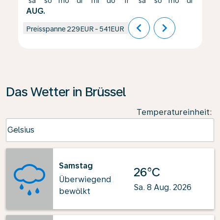
sa
so
mo
di
mi
do
fr
sa
so
mo
di
mi
AUG.
chevron_left
chevron_right
Preisspanne
229EUR
-
541EUR
Das Wetter in Brüssel
Temperatureinheit
:
Weather unit option Celsius Selected
Celsius
keyboard_arrow_down
Samstag
26°C
Überwiegend
Sa. 8 Aug. 2026
bewölkt