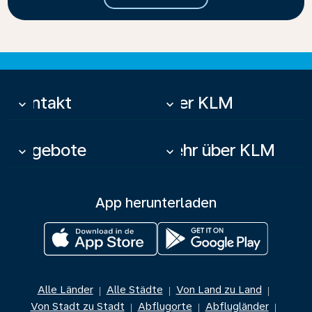
Kontakt
Über KLM
keyboard_arrow_down
keyboard_arrow_down
Angebote
Mehr über KLM
keyboard_arrow_down
keyboard_arrow_down
App herunterladen
Alle Länder
Alle Städte
Von Land zu Land
|
|
|
Von Stadt zu Stadt
Abflugorte
Abflugländer
|
|
|