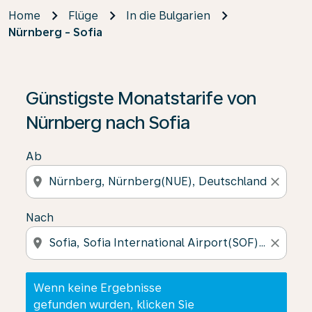
Home
Flüge
In die Bulgarien
Nürnberg - Sofia
Wenn keine Ergebnisse gefunden wurden, klicken Sie 
Günstigste Monatstarife von
Nürnberg nach Sofia
Ab
location_on
close
Nach
location_on
close
Wenn keine Ergebnisse
gefunden wurden, klicken Sie