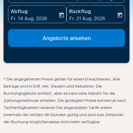
Abflug
Rückflug
today
today
fc-booking-departure-date-aria-label
fc-booking-return-date-ari
Fr. 14 Aug. 2026
Fr. 21 Aug. 2026
Angebote ansehen
* Die angegebenen Preise gelten für einen Erwachsenen. Alle
Beträge sind in EUR, inkl. Steuern und Gebühren. Die
Buchungsgebühr entfällt, aber es kann eine Gebühr für die
Zahlungsmethode anfallen. Die gezeigten Preise können je nach
Tarifverfügbarkeit variieren.Die angezeigten Tarife waren
innerhalb der letzten 48 Stunden gültig und sind zum Zeitpunkt
der Buchung möglicherweise nicht mehr verfügbar.