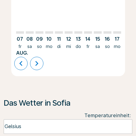
07
08
09
10
11
12
13
14
15
16
17
18
fr
sa
so
mo
di
mi
do
fr
sa
so
mo
di
AUG.
chevron_left
chevron_right
Das Wetter in Sofia
Temperatureinheit
:
Weather unit option Celsius Selected
Celsius
keyboard_arrow_down