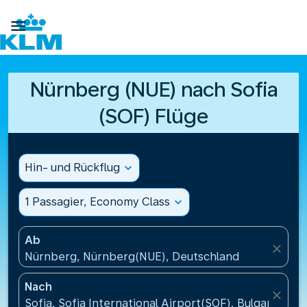

Nürnberg (NUE) nach Sofia
(SOF) Flüge
Hin- und Rückflug
expand_more
1 Passagier, Economy Class
expand_more
Ab
close
Nürnberg, Nürnberg(NUE), Deutschland
Nach
close
Sofia, Sofia International Airport(SOF), Bulgarien