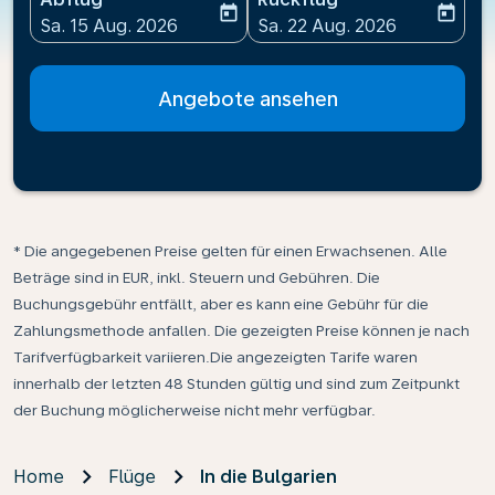
today
today
fc-booking-departure-date-aria-label
fc-booking-return-date-ari
Sa. 15 Aug. 2026
Sa. 22 Aug. 2026
Angebote ansehen
* Die angegebenen Preise gelten für einen Erwachsenen. Alle
Beträge sind in EUR, inkl. Steuern und Gebühren. Die
Buchungsgebühr entfällt, aber es kann eine Gebühr für die
Zahlungsmethode anfallen. Die gezeigten Preise können je nach
Tarifverfügbarkeit variieren.Die angezeigten Tarife waren
innerhalb der letzten 48 Stunden gültig und sind zum Zeitpunkt
der Buchung möglicherweise nicht mehr verfügbar.
Home
Flüge
In die Bulgarien