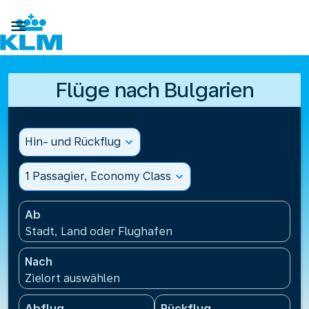

Flüge nach Bulgarien
Hin- und Rückflug
expand_more
1 Passagier, Economy Class
expand_more
Ab
Stadt, Land oder Flughafen
Nach
Zielort auswählen
Abflug
Rückflug