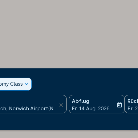
nomy Class
expand_more
Abflug
Rüc
close
today
fc-booking-departure-date
fc-b
Fr. 14 Aug. 2026
Fr. 