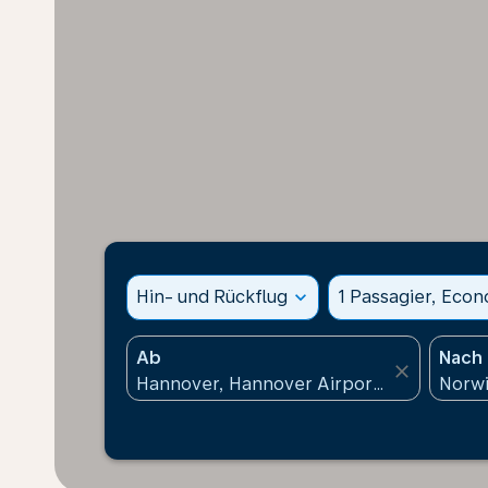
Hin- und Rückflug
expand_more
1 Passagier, Eco
Ab
Nach
close