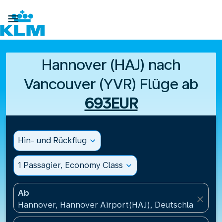

Hannover (HAJ) nach
Vancouver (YVR) Flüge ab
693EUR
Hin- und Rückflug
expand_more
1 Passagier, Economy Class
expand_more
Ab
close
Hannover, Hannover Airport(HAJ), Deutschland