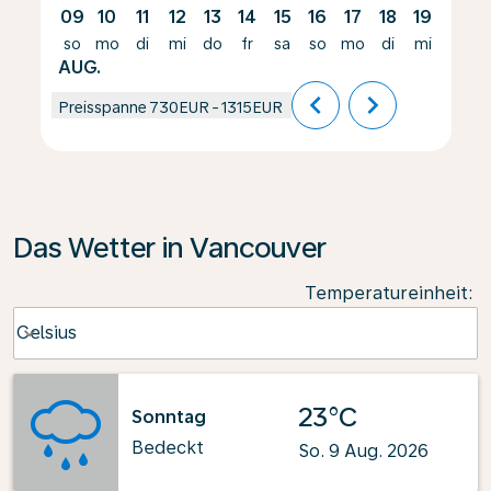
09
10
11
12
13
14
15
16
17
18
19
20
so
mo
di
mi
do
fr
sa
so
mo
di
mi
do
AUG.
chevron_left
chevron_right
Preisspanne
730EUR
-
1315EUR
Das Wetter in Vancouver
Temperatureinheit
:
Weather unit option Celsius Selected
Celsius
keyboard_arrow_down
23°C
Sonntag
Bedeckt
So. 9 Aug. 2026