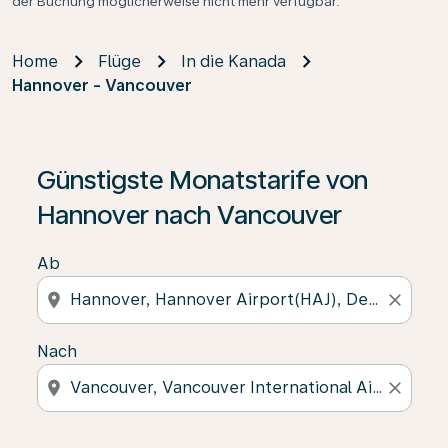
der Buchung möglicherweise nicht mehr verfügbar.
Home
Flüge
In die Kanada
Hannover - Vancouver
Günstigste Monatstarife von
Hannover nach Vancouver
Ab
location_on
close
Nach
location_on
close