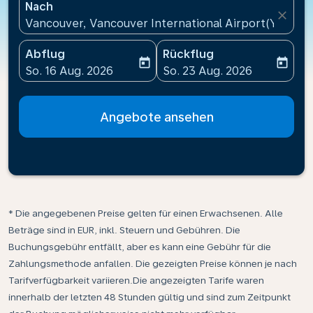
Nach
close
Vancouver, Vancouver International Airport(YVR), 
Abflug
Rückflug
today
today
fc-booking-departure-date-aria-label
fc-booking-return-date-ari
So. 16 Aug. 2026
So. 23 Aug. 2026
Angebote ansehen
* Die angegebenen Preise gelten für einen Erwachsenen. Alle
Beträge sind in EUR, inkl. Steuern und Gebühren. Die
Buchungsgebühr entfällt, aber es kann eine Gebühr für die
Zahlungsmethode anfallen. Die gezeigten Preise können je nach
Tarifverfügbarkeit variieren.Die angezeigten Tarife waren
innerhalb der letzten 48 Stunden gültig und sind zum Zeitpunkt