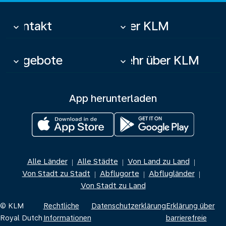
Kontakt
Über KLM
keyboard_arrow_down
keyboard_arrow_down
Angebote
Mehr über KLM
keyboard_arrow_down
keyboard_arrow_down
App herunterladen
Alle Länder
Alle Städte
Von Land zu Land
|
|
|
Von Stadt zu Stadt
Abflugorte
Abflugländer
|
|
|
Von Stadt zu Land
© KLM
Rechtliche
Datenschutzerklärung
Erklärung über
Royal Dutch
Informationen
barrierefreie