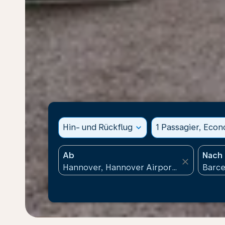
Hin- und Rückflug
expand_more
1 Passagier, Eco
Ab
Nach
close