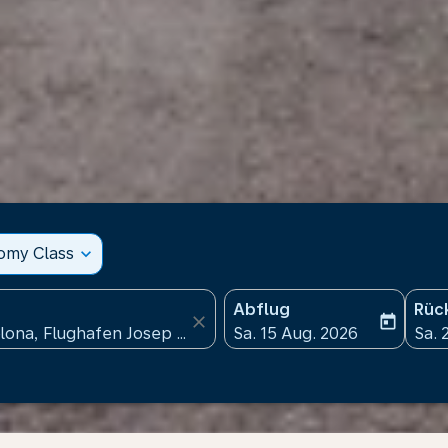
nomy Class
expand_more
Abflug
Rüc
close
today
fc-booking-departure-date
fc-b
Sa. 15 Aug. 2026
Sa. 