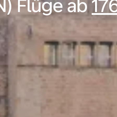
N) Flüge ab
17