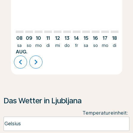
08
09
10
11
12
13
14
15
16
17
18
19
sa
so
mo
di
mi
do
fr
sa
so
mo
di
mi
AUG.
chevron_left
chevron_right
Das Wetter in Ljubljana
Temperatureinheit
:
Weather unit option Celsius Selected
Celsius
keyboard_arrow_down