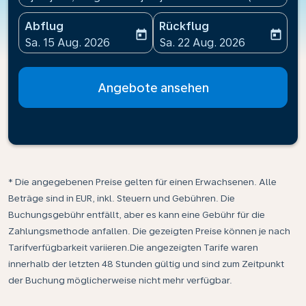
Abflug
Rückflug
today
today
fc-booking-departure-date-aria-label
fc-booking-return-date-ari
Sa. 15 Aug. 2026
Sa. 22 Aug. 2026
Angebote ansehen
* Die angegebenen Preise gelten für einen Erwachsenen. Alle
Beträge sind in EUR, inkl. Steuern und Gebühren. Die
Buchungsgebühr entfällt, aber es kann eine Gebühr für die
Zahlungsmethode anfallen. Die gezeigten Preise können je nach
Tarifverfügbarkeit variieren.Die angezeigten Tarife waren
innerhalb der letzten 48 Stunden gültig und sind zum Zeitpunkt
der Buchung möglicherweise nicht mehr verfügbar.