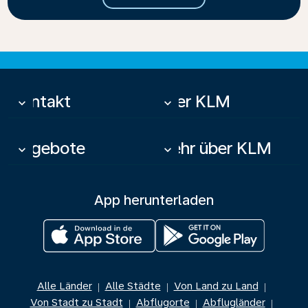
Kontakt
Über KLM
keyboard_arrow_down
keyboard_arrow_down
Angebote
Mehr über KLM
keyboard_arrow_down
keyboard_arrow_down
App herunterladen
Alle Länder
Alle Städte
Von Land zu Land
|
|
|
Von Stadt zu Stadt
Abflugorte
Abflugländer
|
|
|