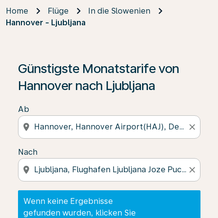
Home
Flüge
In die Slowenien
Hannover - Ljubljana
Wenn keine Ergebnisse gefunden wurden, klicken Sie 
Günstigste Monatstarife von
Hannover nach Ljubljana
Ab
location_on
close
Nach
location_on
close
Wenn keine Ergebnisse
gefunden wurden, klicken Sie