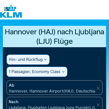

Hannover (HAJ) nach Ljubljana
(LJU) Flüge
Hin- und Rückflug
expand_more
1 Passagier, Economy Class
expand_more
Ab
close
Hannover, Hannover Airport(HAJ), Deutschland
Nach
close
Ljubljana, Flughafen Ljubljana Joze Pucnik(LJU), Slo