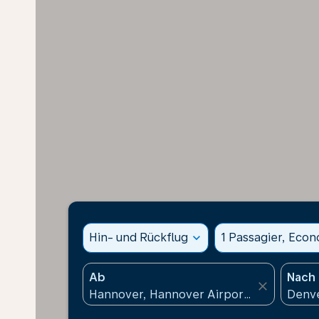
Hin- und Rückflug
expand_more
1 Passagier, Eco
Ab
Nach
close