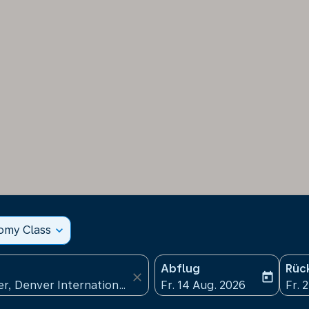
nomy Class
expand_more
Abflug
Rüc
close
today
fc-booking-departure-date
fc-b
Fr. 14 Aug. 2026
Fr. 