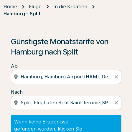
Home
Flüge
In die Kroatien
Hamburg - Split
Wenn keine Ergebnisse gefunden wurden, klicken Sie 
Günstigste Monatstarife von
Hamburg nach Split
Ab
location_on
close
Nach
location_on
close
Wenn keine Ergebnisse
gefunden wurden, klicken Sie