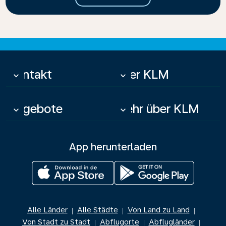
Kontakt
Über KLM
keyboard_arrow_down
keyboard_arrow_down
Angebote
Mehr über KLM
keyboard_arrow_down
keyboard_arrow_down
App herunterladen
Alle Länder
Alle Städte
Von Land zu Land
|
|
|
Von Stadt zu Stadt
Abflugorte
Abflugländer
|
|
|