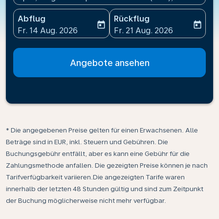
Abflug
Rückflug
today
today
fc-booking-departure-date-aria-label
fc-booking-return-date-ari
Fr. 14 Aug. 2026
Fr. 21 Aug. 2026
Angebote ansehen
* Die angegebenen Preise gelten für einen Erwachsenen. Alle
Beträge sind in EUR, inkl. Steuern und Gebühren. Die
Buchungsgebühr entfällt, aber es kann eine Gebühr für die
Zahlungsmethode anfallen. Die gezeigten Preise können je nach
Tarifverfügbarkeit variieren.Die angezeigten Tarife waren
innerhalb der letzten 48 Stunden gültig und sind zum Zeitpunkt
der Buchung möglicherweise nicht mehr verfügbar.