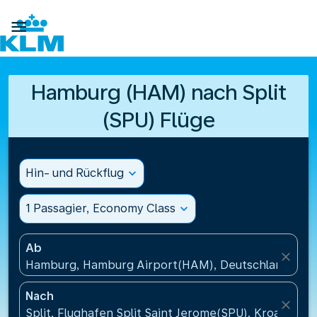

Hamburg (HAM) nach Split
(SPU) Flüge
Hin- und Rückflug
expand_more
1 Passagier, Economy Class
expand_more
Ab
close
Hamburg, Hamburg Airport(HAM), Deutschland
Nach
close
Split, Flughafen Split Saint Jerome(SPU), Kroatien