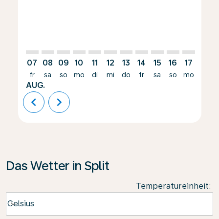
07
08
09
10
11
12
13
14
15
16
17
18
fr
sa
so
mo
di
mi
do
fr
sa
so
mo
di
AUG.
chevron_left
chevron_right
Das Wetter in Split
Temperatureinheit
:
Weather unit option Celsius Selected
Celsius
keyboard_arrow_down