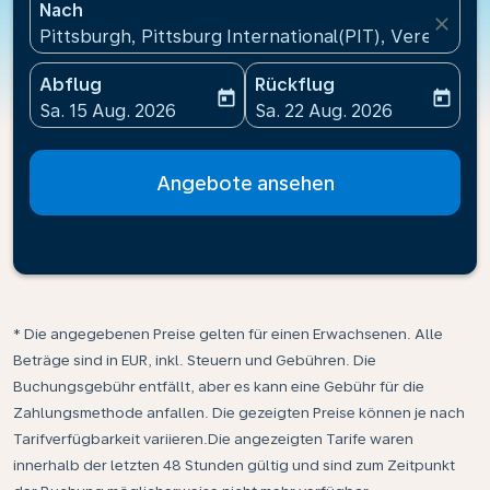
Nach
close
Pittsburgh, Pittsburg International(PIT), Vereinigt
Abflug
Rückflug
today
today
fc-booking-departure-date-aria-label
fc-booking-return-date-ari
Sa. 15 Aug. 2026
Sa. 22 Aug. 2026
Angebote ansehen
* Die angegebenen Preise gelten für einen Erwachsenen. Alle
Beträge sind in EUR, inkl. Steuern und Gebühren. Die
Buchungsgebühr entfällt, aber es kann eine Gebühr für die
Zahlungsmethode anfallen. Die gezeigten Preise können je nach
Tarifverfügbarkeit variieren.Die angezeigten Tarife waren
innerhalb der letzten 48 Stunden gültig und sind zum Zeitpunkt