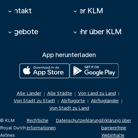
Kontakt
Über KLM
keyboard_arrow_down
keyboard_arrow_down
Angebote
Mehr über KLM
keyboard_arrow_down
keyboard_arrow_down
App herunterladen
Alle Länder
Alle Städte
Von Land zu Land
|
|
|
Von Stadt zu Stadt
Abflugorte
Abflugländer
|
|
|
Von Stadt zu Land
© KLM
Rechtliche
Datenschutzerklärung
Erklärung über
Royal Dutch
Informationen
barrierefreie
Airlines
Webinhalte