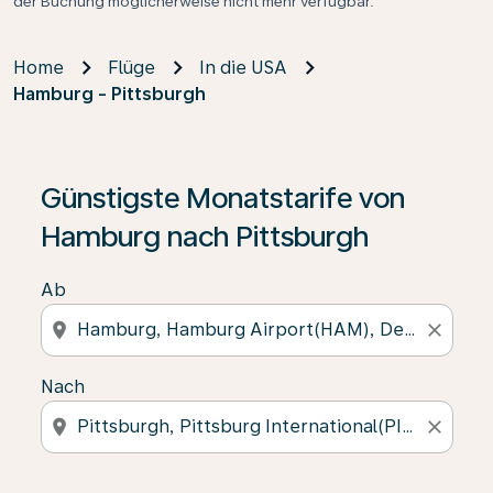
der Buchung möglicherweise nicht mehr verfügbar.
Home
Flüge
In die USA
Hamburg - Pittsburgh
Günstigste Monatstarife von
Hamburg nach Pittsburgh
Ab
location_on
close
Nach
location_on
close