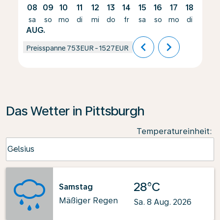
08
09
10
11
12
13
14
15
16
17
18
19
sa
so
mo
di
mi
do
fr
sa
so
mo
di
mi
AUG.
chevron_left
chevron_right
Preisspanne
753EUR
-
1527EUR
Das Wetter in Pittsburgh
Temperatureinheit
:
Weather unit option Celsius Selected
Celsius
keyboard_arrow_down
28°C
Samstag
Mäßiger Regen
Sa. 8 Aug. 2026