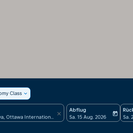
nomy Class
expand_more
Abflug
Rüc
close
today
fc-booking-departure-date
fc-b
Sa. 15 Aug. 2026
Sa. 