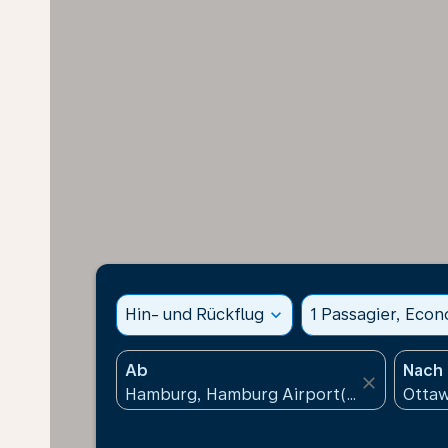
Hin- und Rückflug
expand_more
1 Passagier, Eco
Ab
Nach
close