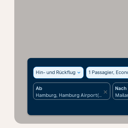
Hin- und Rückflug
expand_more
1 Passagier, Eco
Ab
Nach
close