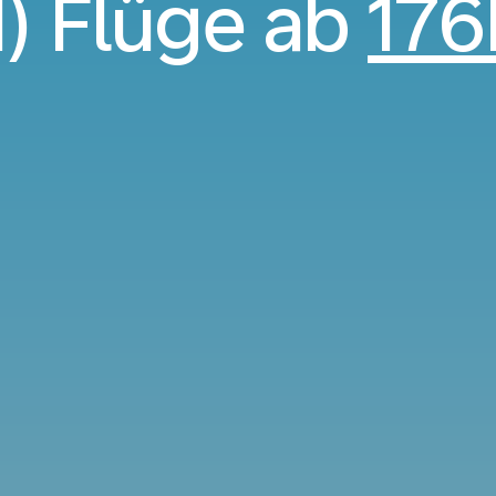
N) Flüge ab
17