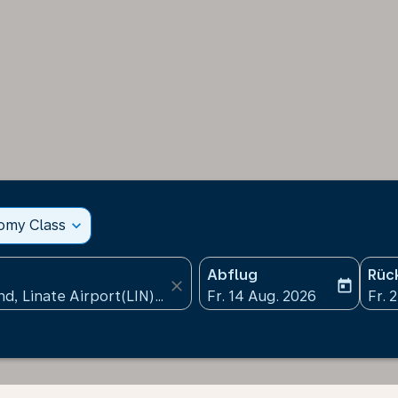
nomy Class
expand_more
Abflug
Rüc
close
today
fc-booking-departure-date
fc-b
Fr. 14 Aug. 2026
Fr. 