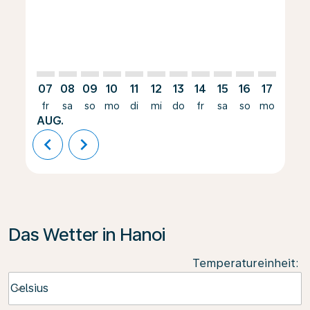
07
08
09
10
11
12
13
14
15
16
17
18
fr
sa
so
mo
di
mi
do
fr
sa
so
mo
di
AUG.
chevron_left
chevron_right
Das Wetter in Hanoi
Temperatureinheit
:
Weather unit option Celsius Selected
Celsius
keyboard_arrow_down