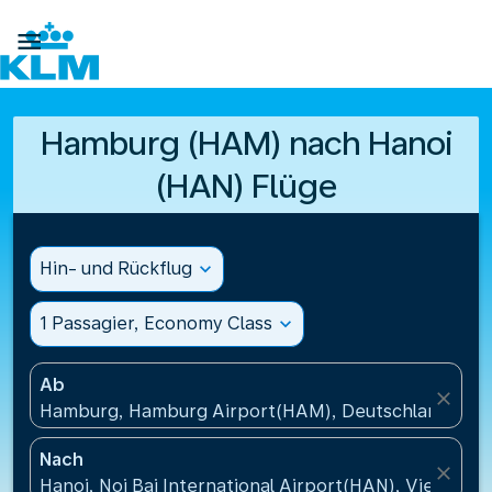

Hamburg (HAM) nach Hanoi
(HAN) Flüge
Hin- und Rückflug
expand_more
1 Passagier, Economy Class
expand_more
Ab
close
Hamburg, Hamburg Airport(HAM), Deutschland
Nach
close
Hanoi, Noi Bai International Airport(HAN), Vietnam