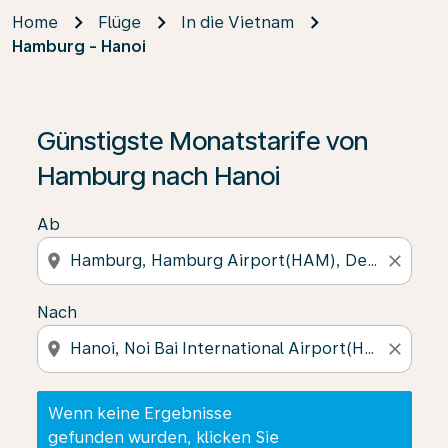
Home
Flüge
In die Vietnam
Hamburg - Hanoi
Wenn keine Ergebnisse gefunden wurden, klicken Sie 
Günstigste Monatstarife von
Hamburg nach Hanoi
Ab
location_on
close
Nach
location_on
close
Wenn keine Ergebnisse
gefunden wurden, klicken Sie