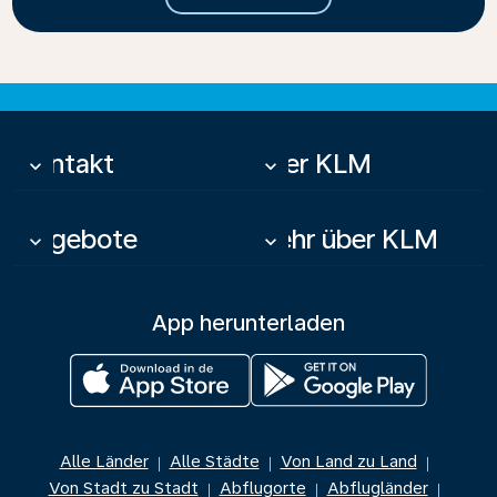
Kontakt
Über KLM
keyboard_arrow_down
keyboard_arrow_down
Angebote
Mehr über KLM
keyboard_arrow_down
keyboard_arrow_down
App herunterladen
Alle Länder
Alle Städte
Von Land zu Land
|
|
|
Von Stadt zu Stadt
Abflugorte
Abflugländer
|
|
|