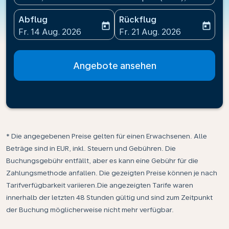
Abflug
Rückflug
today
today
fc-booking-departure-date-aria-label
fc-booking-return-date-ari
Fr. 14 Aug. 2026
Fr. 21 Aug. 2026
Angebote ansehen
* Die angegebenen Preise gelten für einen Erwachsenen. Alle
Beträge sind in EUR, inkl. Steuern und Gebühren. Die
Buchungsgebühr entfällt, aber es kann eine Gebühr für die
Zahlungsmethode anfallen. Die gezeigten Preise können je nach
Tarifverfügbarkeit variieren.Die angezeigten Tarife waren
innerhalb der letzten 48 Stunden gültig und sind zum Zeitpunkt
der Buchung möglicherweise nicht mehr verfügbar.