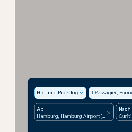
Hin- und Rückflug
expand_more
1 Passagier, Eco
Ab
Nach
close