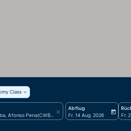
nomy Class
expand_more
Abflug
Rüc
close
today
fc-booking-departure-date
fc-b
Fr. 14 Aug. 2026
Fr. 