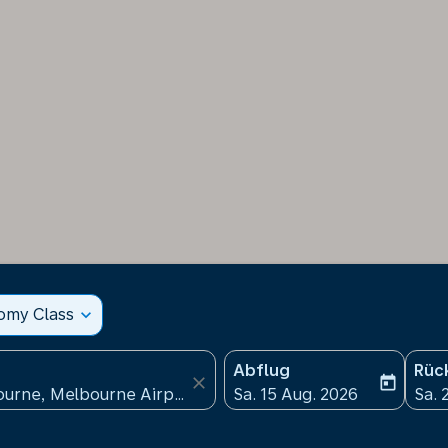
nomy Class
expand_more
Abflug
Rüc
close
today
fc-booking-departure-date
fc-b
Sa. 15 Aug. 2026
Sa. 