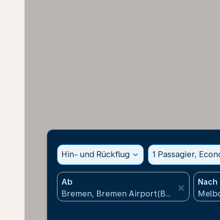
Hin- und Rückflug
expand_more
1 Passagier, Eco
Ab
Nach
close