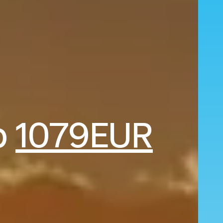
b
1079EUR