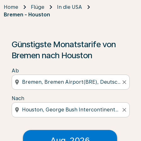
Home
Flüge
In die USA
Bremen - Houston
Günstigste Monatstarife von
Bremen nach Houston
Ab
location_on
close
Nach
location_on
close
Aug. 2026