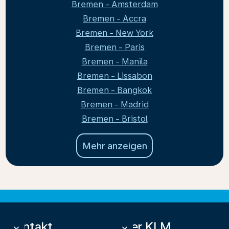
Bremen - Amsterdam
Bremen - Accra
Bremen - New York
Bremen - Paris
Bremen - Manila
Bremen - Lissabon
Bremen - Bangkok
Bremen - Madrid
Bremen - Bristol
Mehr anzeigen
Kontakt
Über KLM
keyboard_arrow_down
keyboard_arrow_down