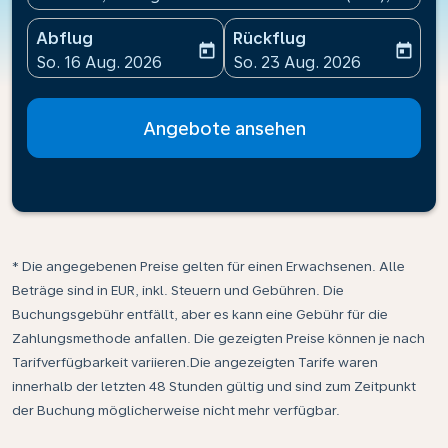
Abflug
Rückflug
today
today
fc-booking-departure-date-aria-label
fc-booking-return-date-ari
So. 16 Aug. 2026
So. 23 Aug. 2026
Angebote ansehen
* Die angegebenen Preise gelten für einen Erwachsenen. Alle
Beträge sind in EUR, inkl. Steuern und Gebühren. Die
Buchungsgebühr entfällt, aber es kann eine Gebühr für die
Zahlungsmethode anfallen. Die gezeigten Preise können je nach
Tarifverfügbarkeit variieren.Die angezeigten Tarife waren
innerhalb der letzten 48 Stunden gültig und sind zum Zeitpunkt
der Buchung möglicherweise nicht mehr verfügbar.