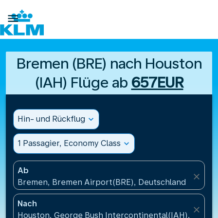

Bremen (BRE) nach Houston
(IAH) Flüge ab
657EUR
Hin- und Rückflug
expand_more
1 Passagier, Economy Class
expand_more
Ab
close
Bremen, Bremen Airport(BRE), Deutschland
Nach
close
Houston, George Bush Intercontinental(IAH), Verei