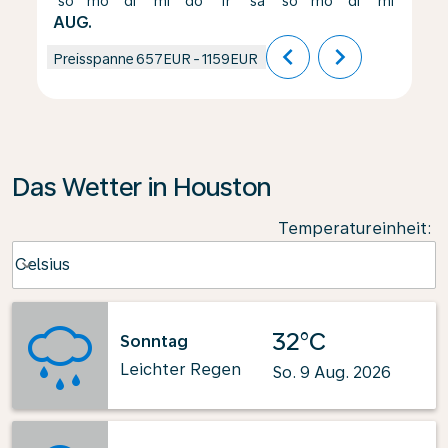
so
mo
di
mi
do
fr
sa
so
mo
di
mi
do
AUG.
chevron_left
chevron_right
Preisspanne
657EUR
-
1159EUR
Das Wetter in Houston
Temperatureinheit
:
Weather unit option Celsius Selected
Celsius
keyboard_arrow_down
32°C
Sonntag
Leichter Regen
So. 9 Aug. 2026