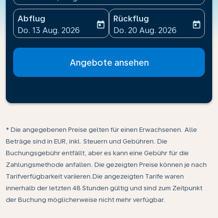
Abflug
Rückflug
today
today
fc-booking-departure-date-aria-label
fc-booking-return-date-ari
Do. 13 Aug. 2026
Do. 20 Aug. 2026
Angebote ansehen
* Die angegebenen Preise gelten für einen Erwachsenen. Alle
Beträge sind in EUR, inkl. Steuern und Gebühren. Die
Buchungsgebühr entfällt, aber es kann eine Gebühr für die
Zahlungsmethode anfallen. Die gezeigten Preise können je nach
Tarifverfügbarkeit variieren.Die angezeigten Tarife waren
innerhalb der letzten 48 Stunden gültig und sind zum Zeitpunkt
der Buchung möglicherweise nicht mehr verfügbar.