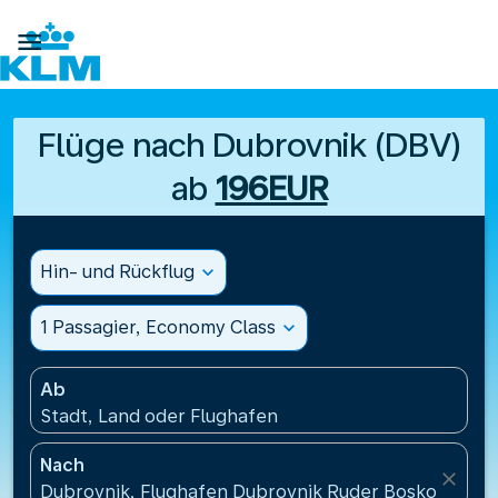

Flüge nach Dubrovnik (DBV)
ab
196EUR
Hin- und Rückflug
expand_more
1 Passagier, Economy Class
expand_more
Ab
Stadt, Land oder Flughafen
Nach
close
Dubrovnik, Flughafen Dubrovnik Ruder Boskovic(DBV