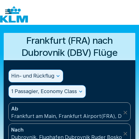

Frankfurt (FRA) nach
Dubrovnik (DBV) Flüge
Hin- und Rückflug
expand_more
1 Passagier, Economy Class
expand_more
Ab
close
Frankfurt am Main, Frankfurt Airport(FRA), Deutsch
Nach
close
Dubrovnik, Flughafen Dubrovnik Ruder Boskovic(DBV