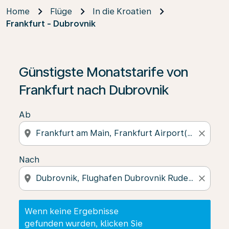
Home
Flüge
In die Kroatien
Frankfurt - Dubrovnik
Wenn keine Ergebnisse gefunden wurden, klicken Sie 
Günstigste Monatstarife von
Frankfurt nach Dubrovnik
Ab
location_on
close
Nach
location_on
close
Wenn keine Ergebnisse
gefunden wurden, klicken Sie