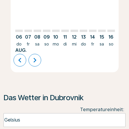
06
07
08
09
10
11
12
13
14
15
16
17
do
fr
sa
so
mo
di
mi
do
fr
sa
so
mo
AUG.
chevron_left
chevron_right
Das Wetter in Dubrovnik
Temperatureinheit
:
Weather unit option Celsius Selected
Celsius
keyboard_arrow_down