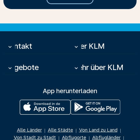
Kontakt
Über KLM
keyboard_arrow_down
keyboard_arrow_down
Angebote
Mehr über KLM
keyboard_arrow_down
keyboard_arrow_down
App herunterladen
Alle Länder
Alle Städte
Von Land zu Land
|
|
|
Von Stadt zu Stadt
Abflugorte
Abflugländer
|
|
|