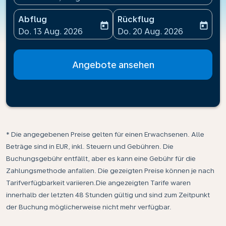
Abflug
Rückflug
today
today
fc-booking-departure-date-aria-label
fc-booking-return-date-ari
Do. 13 Aug. 2026
Do. 20 Aug. 2026
Angebote ansehen
* Die angegebenen Preise gelten für einen Erwachsenen. Alle
Beträge sind in EUR, inkl. Steuern und Gebühren. Die
Buchungsgebühr entfällt, aber es kann eine Gebühr für die
Zahlungsmethode anfallen. Die gezeigten Preise können je nach
Tarifverfügbarkeit variieren.Die angezeigten Tarife waren
innerhalb der letzten 48 Stunden gültig und sind zum Zeitpunkt
der Buchung möglicherweise nicht mehr verfügbar.