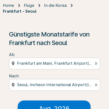
Home
Flüge
In die Korea
Frankfurt - Seoul
Günstigste Monatstarife von
Frankfurt nach Seoul
Ab
location_on
close
Nach
location_on
close
Aug. 2026