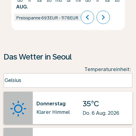
do
fr
sa
so
mo
di
mi
do
fr
sa
so
mo
AUG.
chevron_left
chevron_right
Preisspanne
693EUR
-
1178EUR
Das Wetter in Seoul
Temperatureinheit
:
Weather unit option Celsius Selected
Celsius
keyboard_arrow_down
35°C
Donnerstag
Klarer Himmel
Do. 6 Aug. 2026