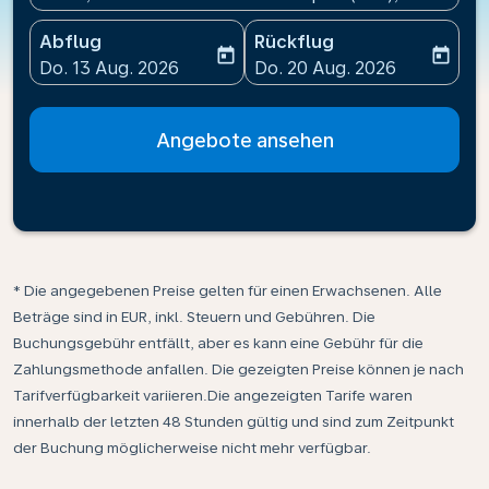
Abflug
Rückflug
today
today
fc-booking-departure-date-aria-label
fc-booking-return-date-ari
Do. 13 Aug. 2026
Do. 20 Aug. 2026
Angebote ansehen
* Die angegebenen Preise gelten für einen Erwachsenen. Alle
Beträge sind in EUR, inkl. Steuern und Gebühren. Die
Buchungsgebühr entfällt, aber es kann eine Gebühr für die
Zahlungsmethode anfallen. Die gezeigten Preise können je nach
Tarifverfügbarkeit variieren.Die angezeigten Tarife waren
innerhalb der letzten 48 Stunden gültig und sind zum Zeitpunkt
der Buchung möglicherweise nicht mehr verfügbar.