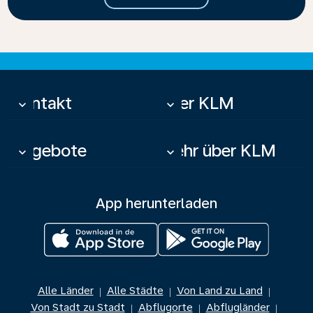
Kontakt
Über KLM
keyboard_arrow_down
keyboard_arrow_down
Angebote
Mehr über KLM
keyboard_arrow_down
keyboard_arrow_down
App herunterladen
Alle Länder
Alle Städte
Von Land zu Land
|
|
|
Von Stadt zu Stadt
Abflugorte
Abflugländer
|
|
|