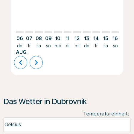
06
07
08
09
10
11
12
13
14
15
16
17
do
fr
sa
so
mo
di
mi
do
fr
sa
so
mo
AUG.
chevron_left
chevron_right
Das Wetter in Dubrovnik
Temperatureinheit
:
Weather unit option Celsius Selected
Celsius
keyboard_arrow_down