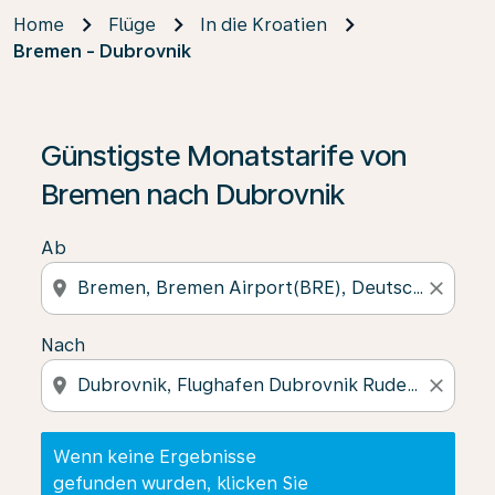
Home
Flüge
In die Kroatien
Bremen - Dubrovnik
Wenn keine Ergebnisse gefunden wurden, klicken Sie 
Günstigste Monatstarife von
Bremen nach Dubrovnik
Ab
location_on
close
Nach
location_on
close
Wenn keine Ergebnisse
gefunden wurden, klicken Sie