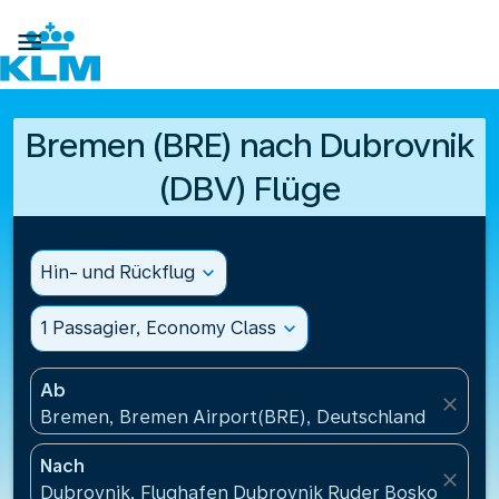

Bremen (BRE) nach Dubrovnik
(DBV) Flüge
Hin- und Rückflug
expand_more
1 Passagier, Economy Class
expand_more
Ab
close
Bremen, Bremen Airport(BRE), Deutschland
Nach
close
Dubrovnik, Flughafen Dubrovnik Ruder Boskovic(DBV