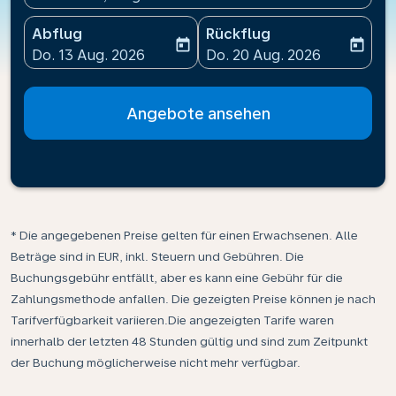
Abflug
Rückflug
today
today
fc-booking-departure-date-aria-label
fc-booking-return-date-ari
Do. 13 Aug. 2026
Do. 20 Aug. 2026
Angebote ansehen
* Die angegebenen Preise gelten für einen Erwachsenen. Alle
Beträge sind in EUR, inkl. Steuern und Gebühren. Die
Buchungsgebühr entfällt, aber es kann eine Gebühr für die
Zahlungsmethode anfallen. Die gezeigten Preise können je nach
Tarifverfügbarkeit variieren.Die angezeigten Tarife waren
innerhalb der letzten 48 Stunden gültig und sind zum Zeitpunkt
der Buchung möglicherweise nicht mehr verfügbar.