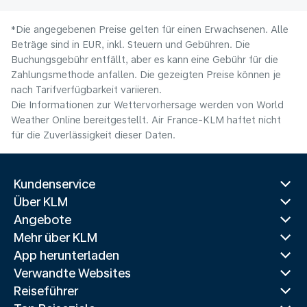
*Die angegebenen Preise gelten für einen Erwachsenen. Alle
Beträge sind in EUR, inkl. Steuern und Gebühren. Die
Buchungsgebühr entfällt, aber es kann eine Gebühr für die
Zahlungsmethode anfallen. Die gezeigten Preise können je
nach Tarifverfügbarkeit variieren.
Die Informationen zur Wettervorhersage werden von World
Weather Online bereitgestellt. Air France-KLM haftet nicht
für die Zuverlässigkeit dieser Daten.
Kundenservice
Über KLM
Angebote
Mehr über KLM
App herunterladen
Verwandte Websites
Reiseführer