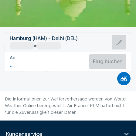
Indien
Hamburg (HAM) - Delhi (DEL)
Delhi
Ab
31°C
Indien
Flug buchen
Flugzeit
Aug
Die Informationen zur Wettervorhersage werden von World
Weather Online bereitgestellt. Air France-KLM haftet nicht
für die Zuverlässigkeit dieser Daten.
Kundenservice