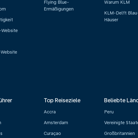
Flying Blue-
Warum KLM
oom
Ermäßigungen
KLM-Delft Blau
tigkeit
Häuser
e-Website
-Website
ührer
Top Reiseziele
Beliebte Län
Accra
Peru
n
Amsterdam
Vereinigte Staat
ss
Curaçao
Großbritannien