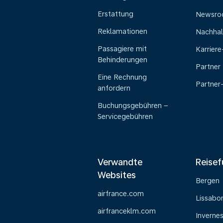
Erstattung
Newsr
Reklamationen
Nachhal
Passagiere mit
Karrier
Behinderungen
Partner
Eine Rechnung
Partner
anfordern
Buchungsgebühren –
Servicegebühren
Verwandte
Reisef
Websites
Bergen
airfrance.com
Lissabo
airfranceklm.com
Inverne