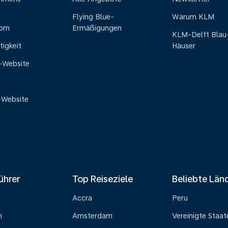
Flying Blue-
Warum KLM
oom
Ermäßigungen
KLM-Delft Blau
tigkeit
Häuser
e-Website
-Website
ührer
Top Reiseziele
Beliebte Län
Accra
Peru
n
Amsterdam
Vereinigte Staat