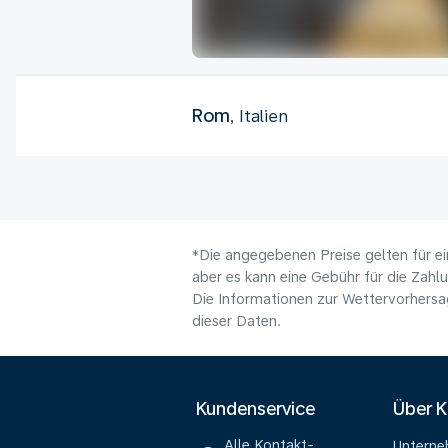
Rom
, Italien
*Die angegebenen Preise gelten für ei
aber es kann eine Gebühr für die Zahl
Die Informationen zur Wettervorhersag
dieser Daten.
Kundenservice
Über 
Alle Kontakt-
Untern