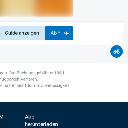
Guide anzeigen
Ab *
hren. Die Buchungsgebühr entfällt,
ügbarkeit variieren.
haftet nicht für die Zuverlässigkeit
LM
App
herunterladen