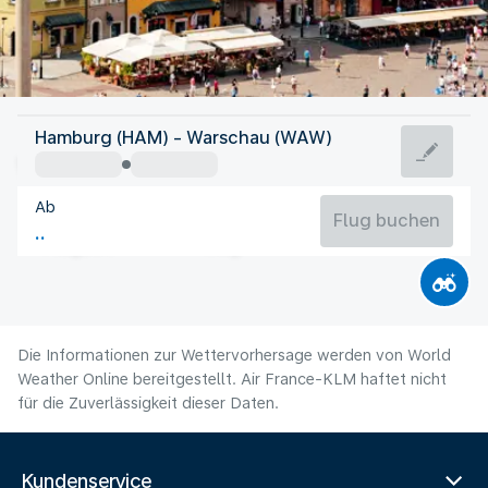
Polen
Hamburg (HAM) - Warschau (WAW)
Warschau
Ab
20°C
Polen
Flug buchen
Flugzeit
Aug
Die Informationen zur Wettervorhersage werden von World
Weather Online bereitgestellt. Air France-KLM haftet nicht
für die Zuverlässigkeit dieser Daten.
Kundenservice