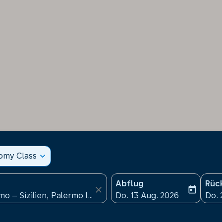
nomy Class
expand_more
Abflug
Rüc
close
today
fc-booking-departure-date
fc-b
Do. 13 Aug. 2026
Do. 