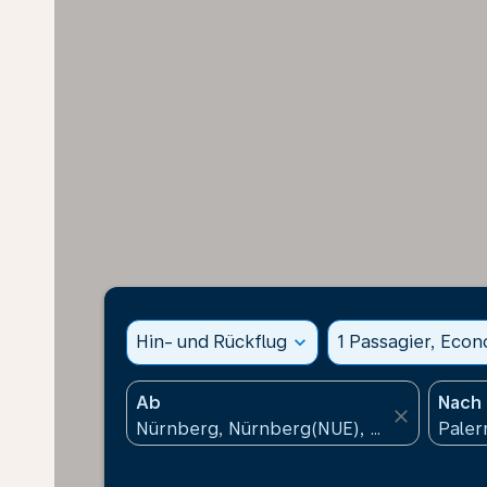
Hin- und Rückflug
expand_more
1 Passagier, Eco
Ab
Nach
close