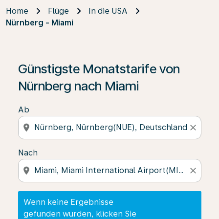
Home
Flüge
In die USA
Nürnberg - Miami
Wenn keine Ergebnisse gefunden wurden, klicken Sie 
Günstigste Monatstarife von
Nürnberg nach Miami
Ab
location_on
close
Nach
location_on
close
Wenn keine Ergebnisse
gefunden wurden, klicken Sie