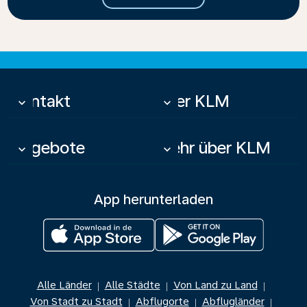
Kontakt
Über KLM
keyboard_arrow_down
keyboard_arrow_down
Angebote
Mehr über KLM
keyboard_arrow_down
keyboard_arrow_down
App herunterladen
Alle Länder
Alle Städte
Von Land zu Land
|
|
|
Von Stadt zu Stadt
Abflugorte
Abflugländer
|
|
|