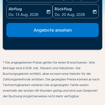
Abflug
Rückflug
today
today
fc-booking-departure-date-aria-label
fc-booking-return-date-ari
Do. 13 Aug. 2026
Do. 20 Aug. 2026
Angebote ansehen
* Die angegebenen Preise gelten für einen Erwachsenen. Alle
Beträge sind in EUR, inkl. Steuern und Gebühren. Die
Buchungsgebühr entfällt, aber es kann eine Gebühr für die
Zahlungsmethode anfallen. Die gezeigten Preise können je nach
Tarifverfügbarkeit variieren.Die angezeigten Tarife waren
innerhalb der letzten 48 Stunden gültig und sind zum Zeitpunkt
der Buchung möglicherweise nicht mehr verfügbar.