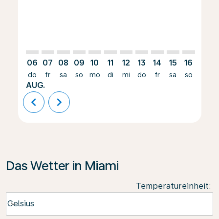
06
07
08
09
10
11
12
13
14
15
16
17
do
fr
sa
so
mo
di
mi
do
fr
sa
so
mo
AUG.
chevron_left
chevron_right
Das Wetter in Miami
Temperatureinheit
:
Weather unit option Celsius Selected
Celsius
keyboard_arrow_down