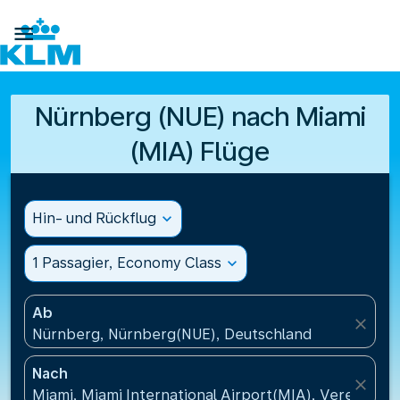

Nürnberg (NUE) nach Miami
(MIA) Flüge
Hin- und Rückflug
expand_more
1 Passagier, Economy Class
expand_more
Ab
close
Nürnberg, Nürnberg(NUE), Deutschland
Nach
close
Miami, Miami International Airport(MIA), Vereinigte