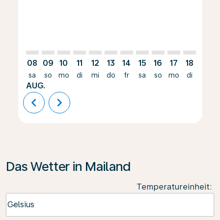
08
09
10
11
12
13
14
15
16
17
18
19
sa
so
mo
di
mi
do
fr
sa
so
mo
di
mi
AUG.
chevron_left
chevron_right
Das Wetter in Mailand
Temperatureinheit
:
Weather unit option Celsius Selected
Celsius
keyboard_arrow_down