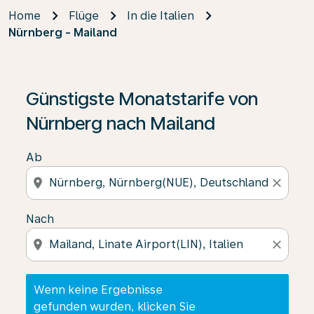
Home
Flüge
In die Italien
Nürnberg - Mailand
Wenn keine Ergebnisse gefunden wurden, klicken Sie 
Günstigste Monatstarife von
Nürnberg nach Mailand
Ab
location_on
close
Nach
location_on
close
Wenn keine Ergebnisse
gefunden wurden, klicken Sie