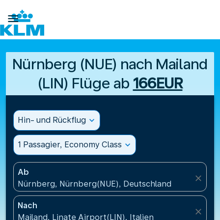

Nürnberg (NUE) nach Mailand
(LIN) Flüge ab
166EUR
Hin- und Rückflug
expand_more
1 Passagier, Economy Class
expand_more
Ab
close
Nürnberg, Nürnberg(NUE), Deutschland
Nach
close
Mailand, Linate Airport(LIN), Italien