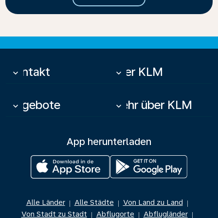
Kontakt
Über KLM
keyboard_arrow_down
keyboard_arrow_down
Angebote
Mehr über KLM
keyboard_arrow_down
keyboard_arrow_down
App herunterladen
Alle Länder
Alle Städte
Von Land zu Land
|
|
|
Von Stadt zu Stadt
Abflugorte
Abflugländer
|
|
|