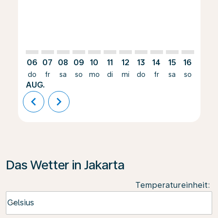
06
07
08
09
10
11
12
13
14
15
16
17
do
fr
sa
so
mo
di
mi
do
fr
sa
so
mo
AUG.
chevron_left
chevron_right
Das Wetter in Jakarta
Temperatureinheit
:
Weather unit option Celsius Selected
Celsius
keyboard_arrow_down