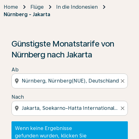
Home
Flüge
In die Indonesien
Nürnberg - Jakarta
Wenn keine Ergebnisse gefunden wurden, klicken Sie 
Günstigste Monatstarife von
Nürnberg nach Jakarta
Ab
location_on
close
Nach
location_on
close
Wenn keine Ergebnisse
gefunden wurden, klicken Sie