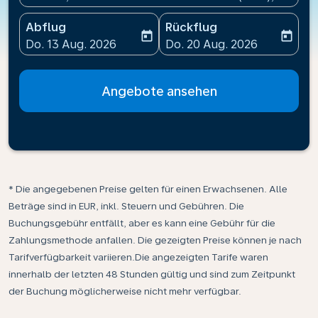
Abflug
Rückflug
today
today
fc-booking-departure-date-aria-label
fc-booking-return-date-ari
Do. 13 Aug. 2026
Do. 20 Aug. 2026
Angebote ansehen
* Die angegebenen Preise gelten für einen Erwachsenen. Alle
Beträge sind in EUR, inkl. Steuern und Gebühren. Die
Buchungsgebühr entfällt, aber es kann eine Gebühr für die
Zahlungsmethode anfallen. Die gezeigten Preise können je nach
Tarifverfügbarkeit variieren.Die angezeigten Tarife waren
innerhalb der letzten 48 Stunden gültig und sind zum Zeitpunkt
der Buchung möglicherweise nicht mehr verfügbar.