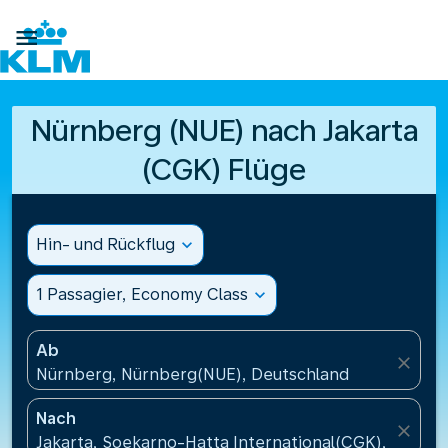

Nürnberg (NUE) nach Jakarta
(CGK) Flüge
Hin- und Rückflug
expand_more
1 Passagier, Economy Class
expand_more
Ab
close
Nürnberg, Nürnberg(NUE), Deutschland
Nach
close
Jakarta, Soekarno-Hatta International(CGK), Indone