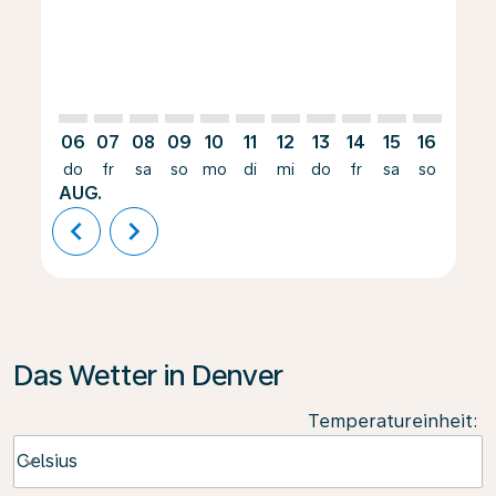
06
07
08
09
10
11
12
13
14
15
16
17
do
fr
sa
so
mo
di
mi
do
fr
sa
so
mo
AUG.
chevron_left
chevron_right
Das Wetter in Denver
Temperatureinheit
:
Weather unit option Celsius Selected
Celsius
keyboard_arrow_down