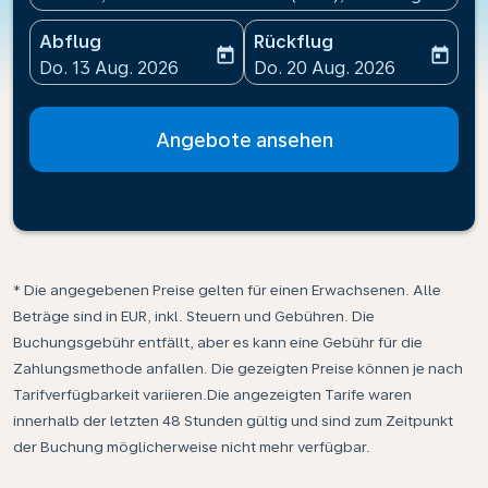
Abflug
Rückflug
today
today
fc-booking-departure-date-aria-label
fc-booking-return-date-ari
Do. 13 Aug. 2026
Do. 20 Aug. 2026
Angebote ansehen
* Die angegebenen Preise gelten für einen Erwachsenen. Alle
Beträge sind in EUR, inkl. Steuern und Gebühren. Die
Buchungsgebühr entfällt, aber es kann eine Gebühr für die
Zahlungsmethode anfallen. Die gezeigten Preise können je nach
Tarifverfügbarkeit variieren.Die angezeigten Tarife waren
innerhalb der letzten 48 Stunden gültig und sind zum Zeitpunkt
der Buchung möglicherweise nicht mehr verfügbar.