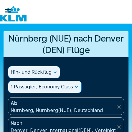

Nürnberg (NUE) nach Denver
(DEN) Flüge
Hin- und Rückflug
expand_more
1 Passagier, Economy Class
expand_more
Ab
close
Nürnberg, Nürnberg(NUE), Deutschland
Nach
close
Denver, Denver International(DEN), Vereinigte Sta