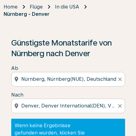
Home
Flüge
In die USA
Nürnberg - Denver
Wenn keine Ergebnisse gefunden wurden, klicken Sie 
Günstigste Monatstarife von
Nürnberg nach Denver
Ab
location_on
close
Nach
location_on
close
Wenn keine Ergebnisse
gefunden wurden, klicken Sie