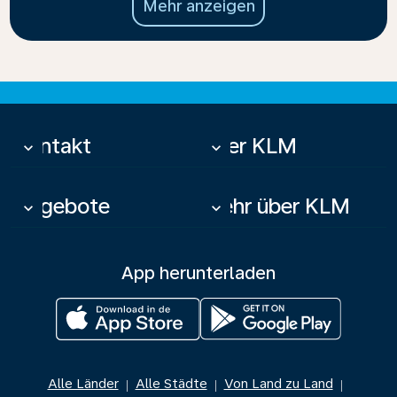
Mehr anzeigen
Kontakt
Über KLM
keyboard_arrow_down
keyboard_arrow_down
Angebote
Mehr über KLM
keyboard_arrow_down
keyboard_arrow_down
App herunterladen
Alle Länder
Alle Städte
Von Land zu Land
|
|
|