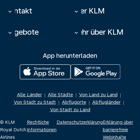
Kontakt
Über KLM
keyboard_arrow_down
keyboard_arrow_down
Angebote
Mehr über KLM
keyboard_arrow_down
keyboard_arrow_down
App herunterladen
Alle Länder
Alle Städte
Von Land zu Land
|
|
|
Von Stadt zu Stadt
Abflugorte
Abflugländer
|
|
|
Von Stadt zu Land
© KLM
Rechtliche
Datenschutzerklärung
Erklärung über
Royal Dutch
Informationen
barrierefreie
Airlines
Webinhalte