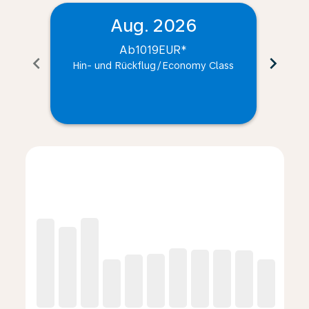
Aug. 2026
Ab
1019EUR
*
chevron_left
chevron_right
Hin- und Rückflug
/
Economy Class
Hin
Displaying fares for August-2026
NUE–CTG, Sa. 8 Aug. 2026 – Sa. 15 Aug. 2026: Ab 23
NUE–CTG, So. 9 Aug. 2026 – Mi. 12 Aug. 2026: A
NUE–CTG, Mo. 10 Aug. 2026 – Mo. 17 Aug. 2
NUE–CTG, Di. 11 Aug. 2026 – Di. 18 Aug
NUE–CTG, Mi. 12 Aug. 2026 – Mi. 9 
NUE–CTG, Do. 13 Aug. 2026 – D
NUE–CTG, Fr. 14 Aug. 2026 –
NUE–CTG, Sa. 15 Aug. 2
NUE–CTG, So. 16 A
NUE–CTG, Mo. 
NUE–CTG, 
NUE–C
N