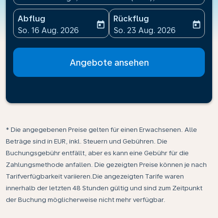
Abflug
Rückflug
today
today
fc-booking-departure-date-aria-label
fc-booking-return-date-ari
So. 16 Aug. 2026
So. 23 Aug. 2026
Angebote ansehen
* Die angegebenen Preise gelten für einen Erwachsenen. Alle
Beträge sind in EUR, inkl. Steuern und Gebühren. Die
Buchungsgebühr entfällt, aber es kann eine Gebühr für die
Zahlungsmethode anfallen. Die gezeigten Preise können je nach
Tarifverfügbarkeit variieren.Die angezeigten Tarife waren
innerhalb der letzten 48 Stunden gültig und sind zum Zeitpunkt
der Buchung möglicherweise nicht mehr verfügbar.