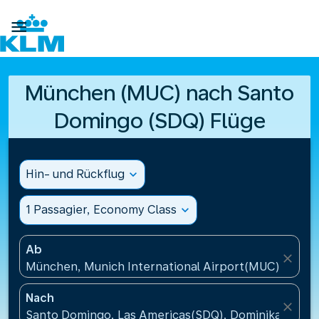

München (MUC) nach Santo
Domingo (SDQ) Flüge
Hin- und Rückflug
expand_more
1 Passagier, Economy Class
expand_more
Ab
close
München, Munich International Airport(MUC), Deut
Nach
close
Santo Domingo, Las Americas(SDQ), Dominikanische