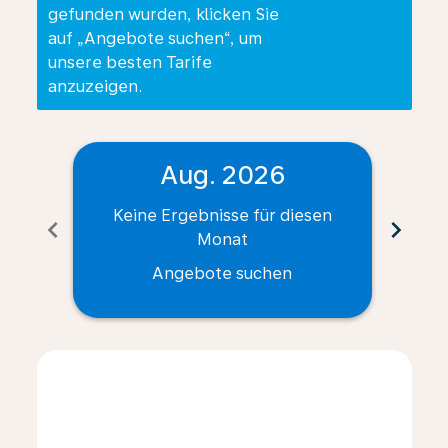
gefunden wurden, klicken Sie
auf „Angebote suchen“, um
unsere besten Tarife
anzuzeigen.
Aug. 2026
Keine Ergebnisse für diesen
Ke
chevron_left
chevron_right
Monat
Angebote suchen
Displaying fares for August-2026