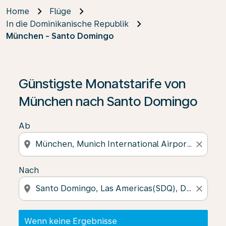
Home
Flüge
In die Dominikanische Republik
München - Santo Domingo
Wenn keine Ergebnisse gefunden wurden, klicken Sie 
Günstigste Monatstarife von
München nach Santo Domingo
Ab
location_on
close
Nach
location_on
close
Wenn keine Ergebnisse