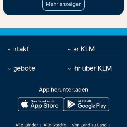
Mehr anzeigen
Kontakt
Über KLM
keyboard_arrow_down
keyboard_arrow_down
Angebote
Mehr über KLM
keyboard_arrow_down
keyboard_arrow_down
App herunterladen
Alle Länder
Alle Städte
Von Land zu Land
|
|
|