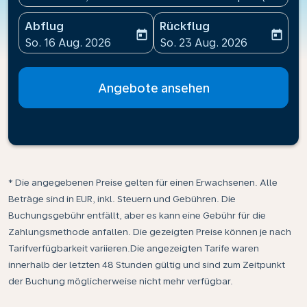
Abflug
Rückflug
today
today
fc-booking-departure-date-aria-label
fc-booking-return-date-ari
So. 16 Aug. 2026
So. 23 Aug. 2026
Angebote ansehen
* Die angegebenen Preise gelten für einen Erwachsenen. Alle
Beträge sind in EUR, inkl. Steuern und Gebühren. Die
Buchungsgebühr entfällt, aber es kann eine Gebühr für die
Zahlungsmethode anfallen. Die gezeigten Preise können je nach
Tarifverfügbarkeit variieren.Die angezeigten Tarife waren
innerhalb der letzten 48 Stunden gültig und sind zum Zeitpunkt
der Buchung möglicherweise nicht mehr verfügbar.