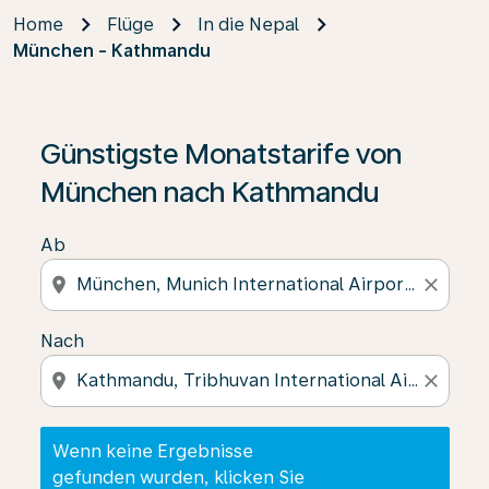
Home
Flüge
In die Nepal
München - Kathmandu
Wenn keine Ergebnisse gefunden wurden, klicken Sie 
Günstigste Monatstarife von
München nach Kathmandu
Ab
location_on
close
Nach
location_on
close
Wenn keine Ergebnisse
gefunden wurden, klicken Sie