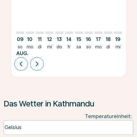
09
10
11
12
13
14
15
16
17
18
19
20
so
mo
di
mi
do
fr
sa
so
mo
di
mi
do
AUG.
chevron_left
chevron_right
Das Wetter in Kathmandu
Temperatureinheit
:
Weather unit option Celsius Selected
Celsius
keyboard_arrow_down