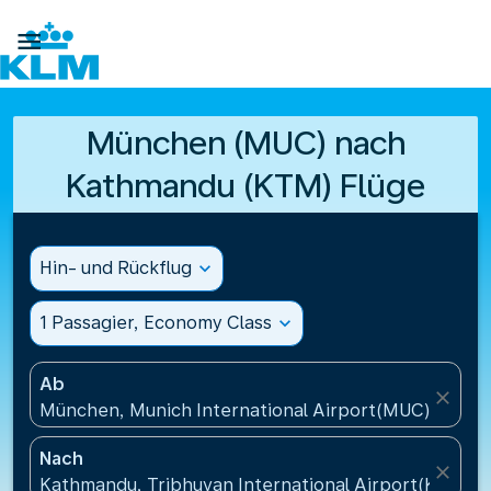

München (MUC) nach
Kathmandu (KTM) Flüge
Hin- und Rückflug
expand_more
1 Passagier, Economy Class
expand_more
Ab
close
München, Munich International Airport(MUC), Deut
Nach
close
Kathmandu, Tribhuvan International Airport(KTM), 