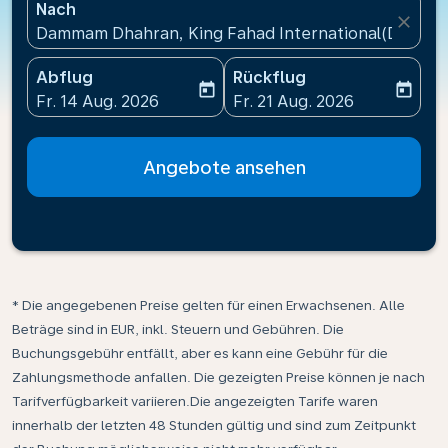
Nach
close
Dammam Dhahran, King Fahad International(DMM), 
Abflug
Rückflug
today
today
fc-booking-departure-date-aria-label
fc-booking-return-date-ari
Fr. 14 Aug. 2026
Fr. 21 Aug. 2026
Angebote ansehen
* Die angegebenen Preise gelten für einen Erwachsenen. Alle
Beträge sind in EUR, inkl. Steuern und Gebühren. Die
Buchungsgebühr entfällt, aber es kann eine Gebühr für die
Zahlungsmethode anfallen. Die gezeigten Preise können je nach
Tarifverfügbarkeit variieren.Die angezeigten Tarife waren
innerhalb der letzten 48 Stunden gültig und sind zum Zeitpunkt