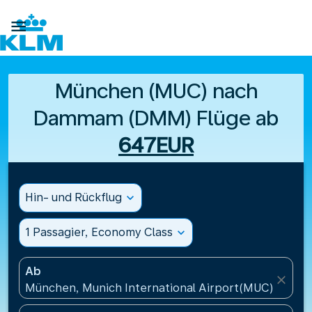

München (MUC) nach
Dammam (DMM) Flüge ab
647EUR
Hin- und Rückflug
expand_more
1 Passagier, Economy Class
expand_more
Ab
close
München, Munich International Airport(MUC), Deut