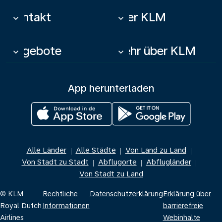
Kontakt
Über KLM
keyboard_arrow_down
keyboard_arrow_down
Angebote
Mehr über KLM
keyboard_arrow_down
keyboard_arrow_down
App herunterladen
Alle Länder
Alle Städte
Von Land zu Land
|
|
|
Von Stadt zu Stadt
Abflugorte
Abflugländer
|
|
|
Von Stadt zu Land
© KLM
Rechtliche
Datenschutzerklärung
Erklärung über
Royal Dutch
Informationen
barrierefreie
Airlines
Webinhalte