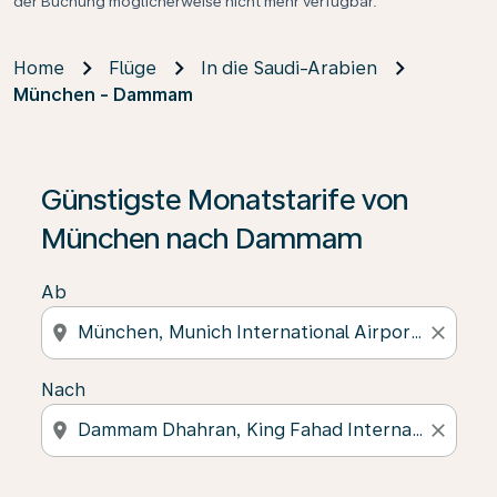
der Buchung möglicherweise nicht mehr verfügbar.
Home
Flüge
In die Saudi-Arabien
München - Dammam
Günstigste Monatstarife von
München nach Dammam
Ab
location_on
close
Nach
location_on
close