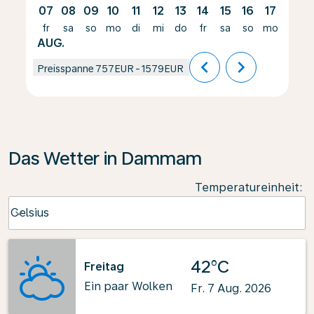
07
08
09
10
11
12
13
14
15
16
17
18
fr
sa
so
mo
di
mi
do
fr
sa
so
mo
di
AUG.
chevron_left
chevron_right
Preisspanne
757EUR
-
1579EUR
Das Wetter in Dammam
Temperatureinheit
:
Weather unit option Celsius Selected
Celsius
keyboard_arrow_down
42°C
Freitag
Ein paar Wolken
Fr. 7 Aug. 2026