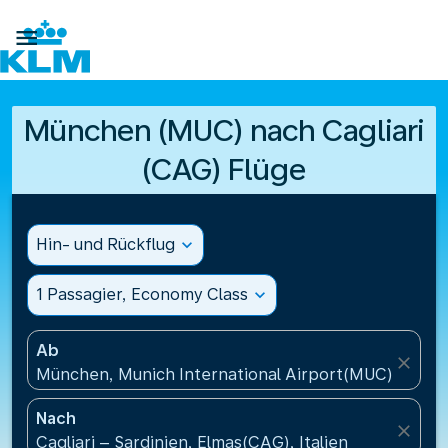

München (MUC) nach Cagliari
(CAG) Flüge
Hin- und Rückflug
expand_more
1 Passagier, Economy Class
expand_more
Ab
close
München, Munich International Airport(MUC), Deut
Nach
close
Cagliari – Sardinien, Elmas(CAG), Italien