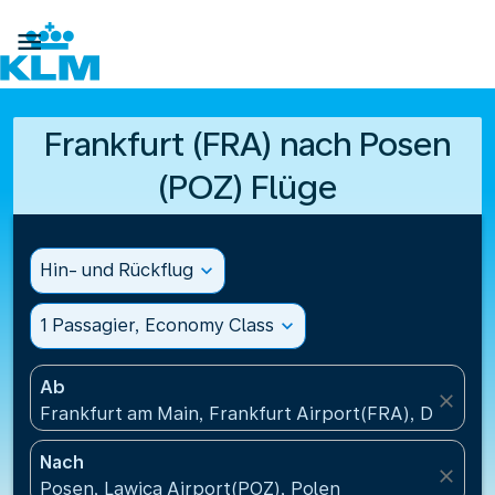

Frankfurt (FRA) nach Posen
(POZ) Flüge
Hin- und Rückflug
expand_more
1 Passagier, Economy Class
expand_more
Ab
close
Frankfurt am Main, Frankfurt Airport(FRA), Deutsch
Nach
close
Posen, Lawica Airport(POZ), Polen