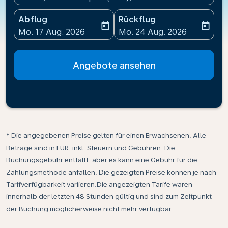
Abflug
Rückflug
today
today
fc-booking-departure-date-aria-label
fc-booking-return-date-ari
Mo. 17 Aug. 2026
Mo. 24 Aug. 2026
Angebote ansehen
* Die angegebenen Preise gelten für einen Erwachsenen. Alle
Beträge sind in EUR, inkl. Steuern und Gebühren. Die
Buchungsgebühr entfällt, aber es kann eine Gebühr für die
Zahlungsmethode anfallen. Die gezeigten Preise können je nach
Tarifverfügbarkeit variieren.Die angezeigten Tarife waren
innerhalb der letzten 48 Stunden gültig und sind zum Zeitpunkt
der Buchung möglicherweise nicht mehr verfügbar.