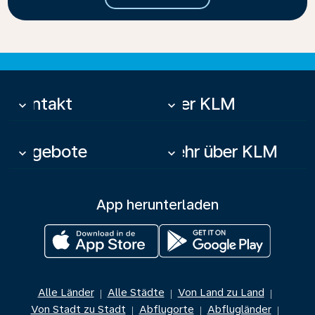
Kontakt
Über KLM
keyboard_arrow_down
keyboard_arrow_down
Angebote
Mehr über KLM
keyboard_arrow_down
keyboard_arrow_down
App herunterladen
Alle Länder
Alle Städte
Von Land zu Land
|
|
|
Von Stadt zu Stadt
Abflugorte
Abflugländer
|
|
|