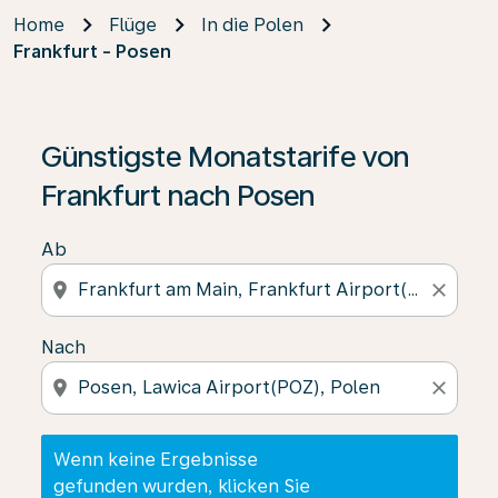
Home
Flüge
In die Polen
Frankfurt - Posen
Wenn keine Ergebnisse gefunden wurden, klicken Sie 
Günstigste Monatstarife von
Frankfurt nach Posen
Ab
location_on
close
Nach
location_on
close
Wenn keine Ergebnisse
gefunden wurden, klicken Sie