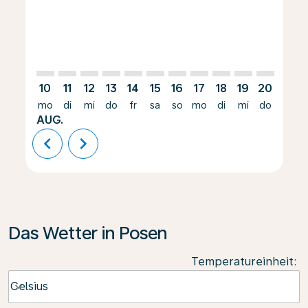
10
11
12
13
14
15
16
17
18
19
20
21
mo
di
mi
do
fr
sa
so
mo
di
mi
do
fr
AUG.
chevron_left
chevron_right
Das Wetter in Posen
Temperatureinheit
:
Weather unit option Celsius Selected
Celsius
keyboard_arrow_down