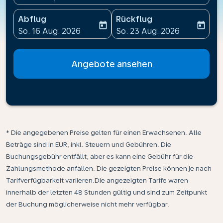
Abflug
Rückflug
today
today
fc-booking-departure-date-aria-label
fc-booking-return-date-ari
So. 16 Aug. 2026
So. 23 Aug. 2026
Angebote ansehen
* Die angegebenen Preise gelten für einen Erwachsenen. Alle
Beträge sind in EUR, inkl. Steuern und Gebühren. Die
Buchungsgebühr entfällt, aber es kann eine Gebühr für die
Zahlungsmethode anfallen. Die gezeigten Preise können je nach
Tarifverfügbarkeit variieren.Die angezeigten Tarife waren
innerhalb der letzten 48 Stunden gültig und sind zum Zeitpunkt
der Buchung möglicherweise nicht mehr verfügbar.