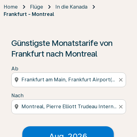
Home
Flüge
In die Kanada
Frankfurt - Montreal
Günstigste Monatstarife von
Frankfurt nach Montreal
Ab
location_on
close
Nach
location_on
close
Aug. 2026