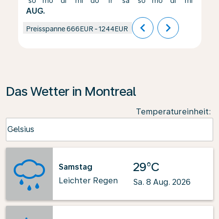
so
mo
di
mi
do
fr
sa
so
mo
di
mi
do
AUG.
chevron_left
chevron_right
Preisspanne
666EUR
-
1244EUR
Das Wetter in Montreal
Temperatureinheit
:
Weather unit option Celsius Selected
Celsius
keyboard_arrow_down
29°C
Samstag
Leichter Regen
Sa. 8 Aug. 2026