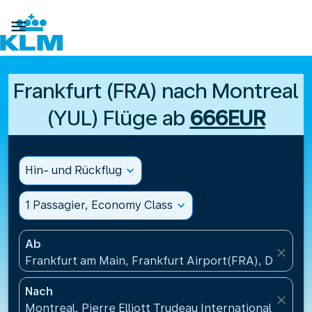

Frankfurt (FRA) nach Montreal
(YUL) Flüge ab
666EUR
Hin- und Rückflug
expand_more
1 Passagier, Economy Class
expand_more
Ab
close
Frankfurt am Main, Frankfurt Airport(FRA), Deutsch
Nach
close
Montreal, Pierre Elliott Trudeau International Airpo