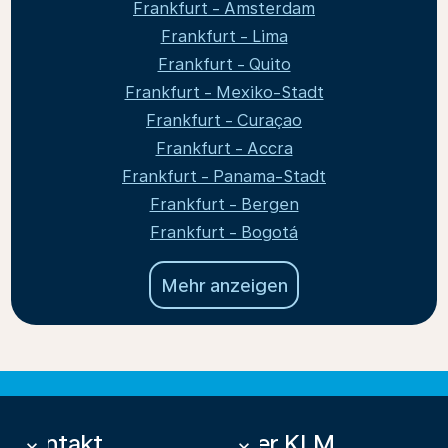
Frankfurt - Amsterdam
Frankfurt - Lima
Frankfurt - Quito
Frankfurt - Mexiko-Stadt
Frankfurt - Curaçao
Frankfurt - Accra
Frankfurt - Panama-Stadt
Frankfurt - Bergen
Frankfurt - Bogotá
Mehr anzeigen
Kontakt
Über KLM
keyboard_arrow_down
keyboard_arrow_down