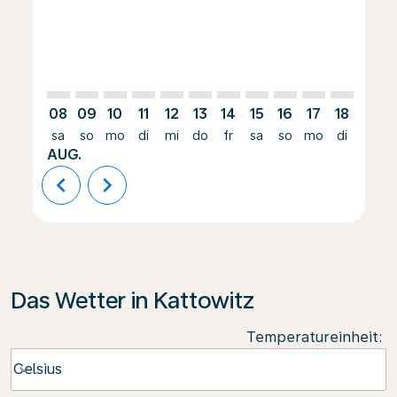
08
09
10
11
12
13
14
15
16
17
18
19
sa
so
mo
di
mi
do
fr
sa
so
mo
di
mi
AUG.
chevron_left
chevron_right
Das Wetter in Kattowitz
Temperatureinheit
:
Weather unit option Celsius Selected
Celsius
keyboard_arrow_down