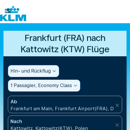

Frankfurt (FRA) nach
Kattowitz (KTW) Flüge
Hin- und Rückflug
expand_more
1 Passagier, Economy Class
expand_more
Ab
close
Frankfurt am Main, Frankfurt Airport(FRA), Deutsch
Nach
close
Kattowitz, Kattowitz(KTW), Polen