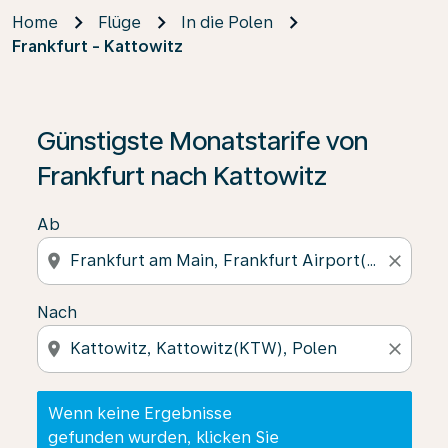
Home
Flüge
In die Polen
Frankfurt - Kattowitz
Wenn keine Ergebnisse gefunden wurden, klicken Sie 
Günstigste Monatstarife von
Frankfurt nach Kattowitz
Ab
location_on
close
Nach
location_on
close
Wenn keine Ergebnisse
gefunden wurden, klicken Sie