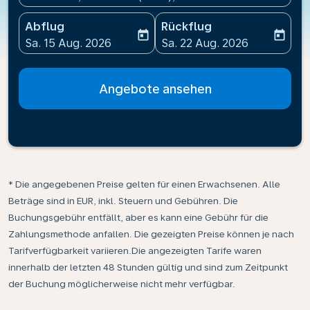
Abflug
Rückflug
today
today
fc-booking-departure-date-aria-label
fc-booking-return-date-ari
Sa. 15 Aug. 2026
Sa. 22 Aug. 2026
Angebote ansehen
* Die angegebenen Preise gelten für einen Erwachsenen. Alle
Beträge sind in EUR, inkl. Steuern und Gebühren. Die
Buchungsgebühr entfällt, aber es kann eine Gebühr für die
Zahlungsmethode anfallen. Die gezeigten Preise können je nach
Tarifverfügbarkeit variieren.Die angezeigten Tarife waren
innerhalb der letzten 48 Stunden gültig und sind zum Zeitpunkt
der Buchung möglicherweise nicht mehr verfügbar.