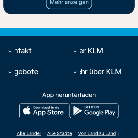
Mehr anzeigen
Kontakt
Über KLM
keyboard_arrow_down
keyboard_arrow_down
Angebote
Mehr über KLM
keyboard_arrow_down
keyboard_arrow_down
App herunterladen
Alle Länder
Alle Städte
Von Land zu Land
|
|
|