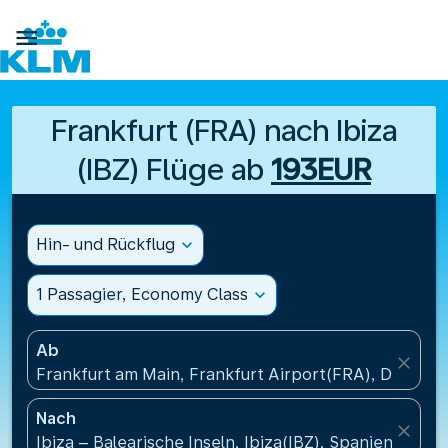

Frankfurt (FRA) nach Ibiza
(IBZ) Flüge ab
193EUR
Hin- und Rückflug
expand_more
1 Passagier, Economy Class
expand_more
Ab
close
Frankfurt am Main, Frankfurt Airport(FRA), Deutsch
Nach
close
Ibiza – Balearische Inseln, Ibiza(IBZ), Spanien