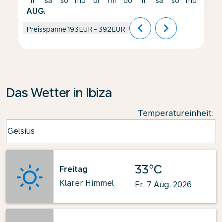
fr
sa
so
mo
di
mi
do
fr
sa
so
mo
di
AUG.
chevron_left
chevron_right
Preisspanne
193EUR
-
392EUR
Das Wetter in Ibiza
Temperatureinheit
:
Weather unit option Celsius Selected
Celsius
keyboard_arrow_down
33°C
Freitag
Klarer Himmel
Fr. 7 Aug. 2026