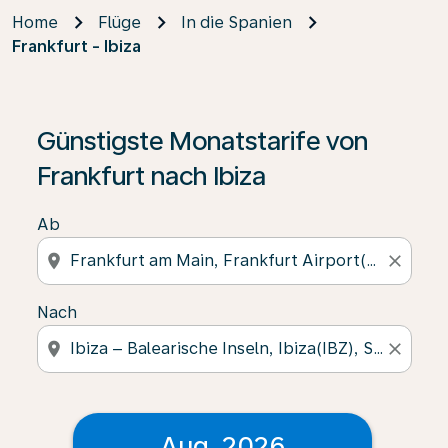
Home
Flüge
In die Spanien
Frankfurt - Ibiza
Günstigste Monatstarife von
Frankfurt nach Ibiza
Ab
location_on
close
Nach
location_on
close
Aug. 2026