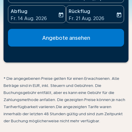
Abflug
Rückflug
today
today
fc-booking-departure-date-aria-label
fc-booking-return-date-ari
Fr. 14 Aug. 2026
Fr. 21 Aug. 2026
Angebote ansehen
* Die angegebenen Preise gelten für einen Erwachsenen. Alle
Beträge sind in EUR, inkl. Steuern und Gebühren. Die
Buchungsgebühr entfällt, aber es kann eine Gebühr für die
Zahlungsmethode anfallen. Die gezeigten Preise können je nach
Tarifverfügbarkeit variieren.Die angezeigten Tarife waren
innerhalb der letzten 48 Stunden gültig und sind zum Zeitpunkt
der Buchung möglicherweise nicht mehr verfügbar.