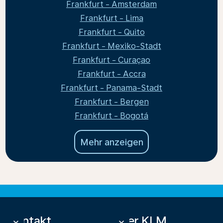
Frankfurt - Amsterdam
Frankfurt - Lima
Frankfurt - Quito
Frankfurt - Mexiko-Stadt
Frankfurt - Curaçao
Frankfurt - Accra
Frankfurt - Panama-Stadt
Frankfurt - Bergen
Frankfurt - Bogotá
Mehr anzeigen
Kontakt
Über KLM
keyboard_arrow_down
keyboard_arrow_down