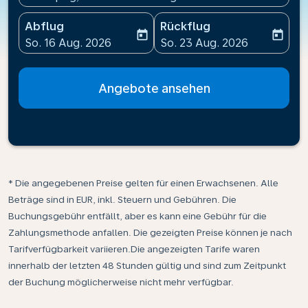
Abflug
Rückflug
today
today
fc-booking-departure-date-aria-label
fc-booking-return-date-ari
So. 16 Aug. 2026
So. 23 Aug. 2026
Angebote ansehen
* Die angegebenen Preise gelten für einen Erwachsenen. Alle
Beträge sind in EUR, inkl. Steuern und Gebühren. Die
Buchungsgebühr entfällt, aber es kann eine Gebühr für die
Zahlungsmethode anfallen. Die gezeigten Preise können je nach
Tarifverfügbarkeit variieren.Die angezeigten Tarife waren
innerhalb der letzten 48 Stunden gültig und sind zum Zeitpunkt
der Buchung möglicherweise nicht mehr verfügbar.