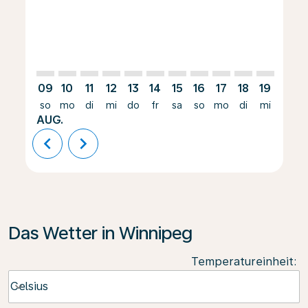
09
10
11
12
13
14
15
16
17
18
19
20
so
mo
di
mi
do
fr
sa
so
mo
di
mi
do
AUG.
chevron_left
chevron_right
Das Wetter in Winnipeg
Temperatureinheit
:
Weather unit option Celsius Selected
Celsius
keyboard_arrow_down