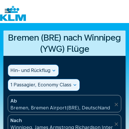

Bremen (BRE) nach Winnipeg
(YWG) Flüge
Hin- und Rückflug
expand_more
1 Passagier, Economy Class
expand_more
Ab
close
Bremen, Bremen Airport(BRE), Deutschland
Nach
close
Winnipeg, James Armstrong Richardson Internation