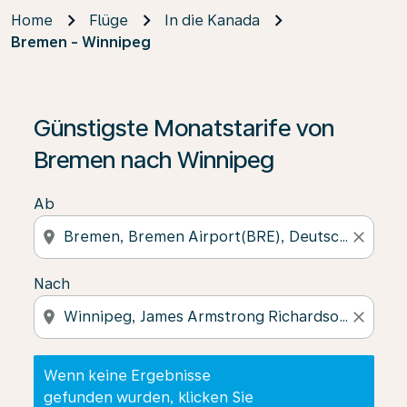
Home
Flüge
In die Kanada
Bremen - Winnipeg
Wenn keine Ergebnisse gefunden wurden, klicken Sie 
Günstigste Monatstarife von
Bremen nach Winnipeg
Ab
location_on
close
Nach
location_on
close
Wenn keine Ergebnisse
gefunden wurden, klicken Sie