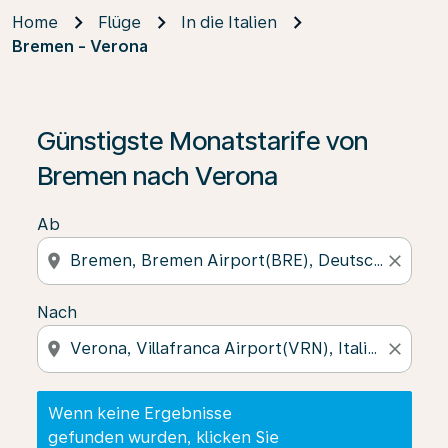
Home
Flüge
In die Italien
Bremen - Verona
Wenn keine Ergebnisse gefunden wurden, klicken Sie 
Günstigste Monatstarife von
Bremen nach Verona
Ab
location_on
close
Nach
location_on
close
Wenn keine Ergebnisse
gefunden wurden, klicken Sie