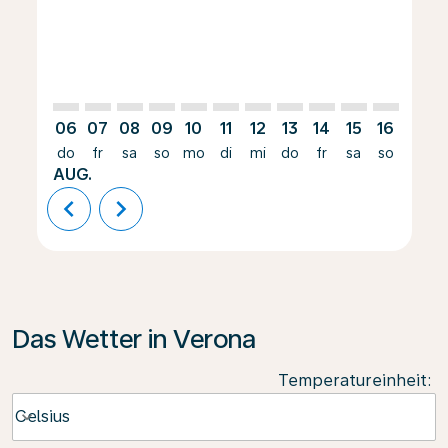
06
07
08
09
10
11
12
13
14
15
16
17
do
fr
sa
so
mo
di
mi
do
fr
sa
so
mo
AUG.
chevron_left
chevron_right
Das Wetter in Verona
Temperatureinheit
:
Weather unit option Celsius Selected
Celsius
keyboard_arrow_down