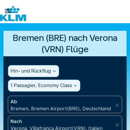

Bremen (BRE) nach Verona
(VRN) Flüge
Hin- und Rückflug
expand_more
1 Passagier, Economy Class
expand_more
Ab
close
Bremen, Bremen Airport(BRE), Deutschland
Nach
close
Verona, Villafranca Airport(VRN), Italien