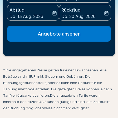
Abflug
Rückflug
today
today
fc-booking-departure-date-aria-label
fc-booking-return-date-ari
Do. 13 Aug. 2026
Do. 20 Aug. 2026
Angebote ansehen
* Die angegebenen Preise gelten für einen Erwachsenen. Alle
Beträge sind in EUR, inkl. Steuern und Gebühren. Die
Buchungsgebühr entfällt, aber es kann eine Gebühr für die
Zahlungsmethode anfallen. Die gezeigten Preise können je nach
Tarifverfügbarkeit variieren.Die angezeigten Tarife waren
innerhalb der letzten 48 Stunden gültig und sind zum Zeitpunkt
der Buchung möglicherweise nicht mehr verfügbar.