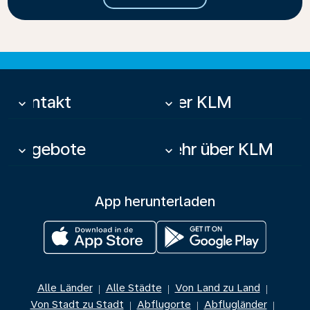
Kontakt
Über KLM
keyboard_arrow_down
keyboard_arrow_down
Angebote
Mehr über KLM
keyboard_arrow_down
keyboard_arrow_down
App herunterladen
Alle Länder
Alle Städte
Von Land zu Land
|
|
|
Von Stadt zu Stadt
Abflugorte
Abflugländer
|
|
|